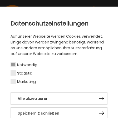
Datenschutzeinstellungen
Auf unserer Webseite werden Cookies verwendet.
Einige davon werden zwingend benötigt, während
PHILHARMONIKER
es uns andere ermöglichen, Ihre Nutzererfahrung
auf unserer Webseite zu verbessern.
Isa Weiß
Notwendig
Statistik
Schauspielerin (Gast)
Marketing
Isa Weiß wurde in Uslar geboren und
Alle akzeptieren
wuchs in Hessen auf. Nach dem Abitur
studierte sie von 2005 bis 2009 Schauspiel
Speichern & schließen
an der Bayerischen Theaterakademie