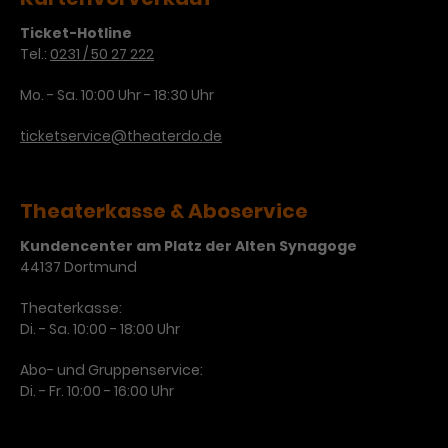
Laufzeit
3 Monate
Anbieter
Google Analytics
Ticket-Hotline
Tel.:
0231 / 50 27 222
Dieses Cookie wird verwendet, um
Laufzeit
1 Minute
Nutzerinteraktionen mit
Mo. - Sa. 10:00 Uhr - 18:30 Uhr
Zweck
Werbeanzeigen zu messen und
Das ist ein von Google Analytics
ticketservice@theaterdo.de
Remarketing-Funktionen
gesetztes Cookie. Bestimmte
bereitzustellen.
Daten werden nur maximal einmal
pro Minute an Google Analytics
Zweck
gesendet. Solange es gesetzt ist,
Theaterkasse & Aboservice
werden bestimmte
Kundencenter am Platz der Alten Synagoge
Datenübertragungen
Name
IDE
44137 Dortmund
unterbunden.
Anbieter
Google / DoubleClick
Theaterkasse:
Di. - Sa. 10:00 - 18:00 Uhr
Laufzeit
1 Jahr
Abo- und Gruppenservice:
Dieses Cookie dient der Anzeige
Di. - Fr. 10:00 - 16:00 Uhr
personalisierter Werbung und
Zweck
misst die Wirksamkeit von