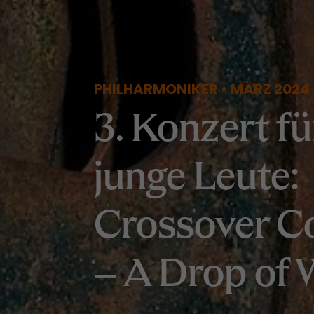
PHILHARMONIKER • MÄRZ 2024
3. Konzert fü
junge Leute:
Crossover C
– A Drop of 