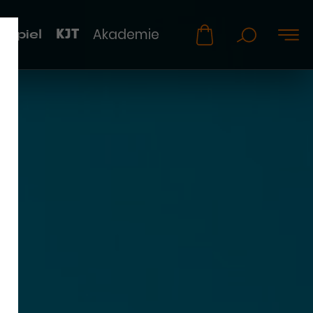
KJT
Akademie
uspiel