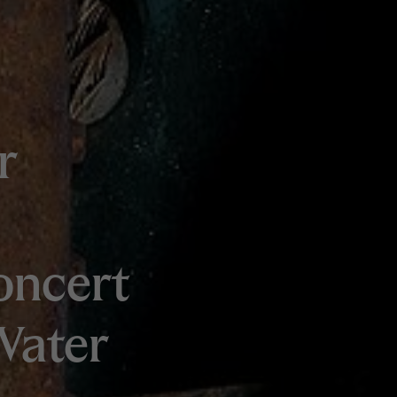
r
oncert
Water