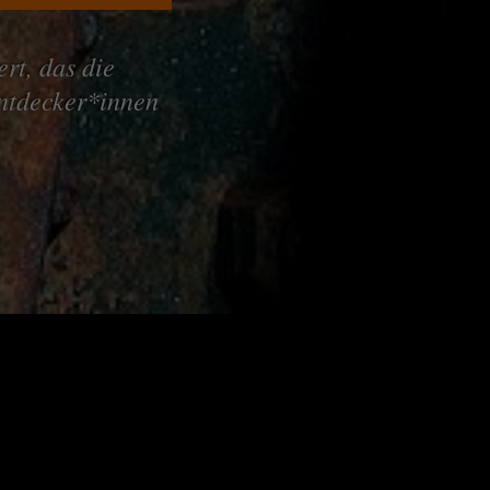
rt, das die
entdecker*innen
A Dro