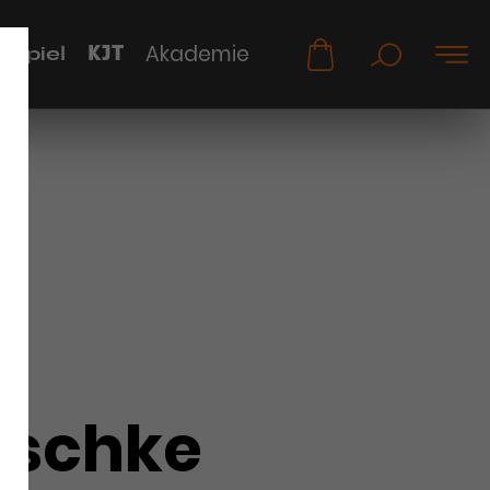
KJT
Akademie
uspiel
schke