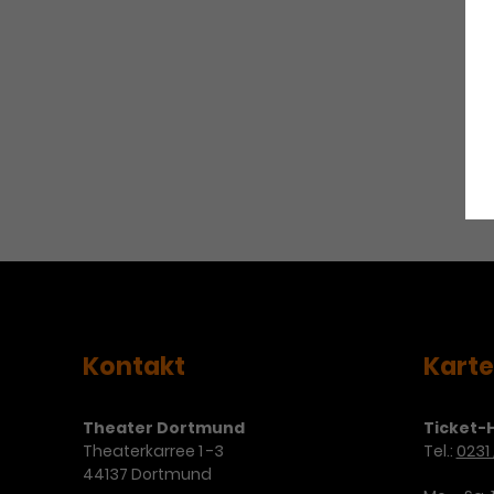
Kontakt
Kart
Theater Dortmund
Ticket-H
Theaterkarree 1 -3
Tel.:
0231 
44137 Dortmund