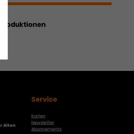
Produktionen
rrie – Das Musical
Service
Karten
Newsletter
r Alten
Abonnements