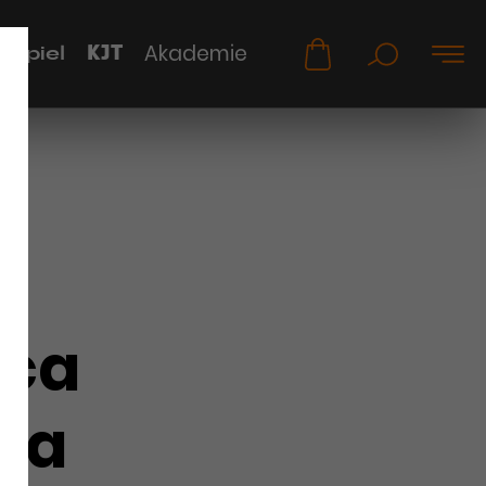
KJT
Akademie
uspiel
ica
ha