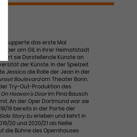
l
chnupperte das erste Mal
r Oper am GiL in ihrer Heimatstadt
tudiert sie Darstellende Künste an
ersität der Künste. In der Spielzeit
te Jessica die Rolle der Jean in der
unset Boulevard
am Theater Bonn.
n der Try-Out-Produktion des
’ On Heaven’s Door
im Pina Bausch
 mit. An der Oper Dortmund war sie
018/19 bereits in der Partie der
Side Story
zu erleben und kehrt in
019/20 und 2020/21 als Nellie
f die Bühne des Opernhauses