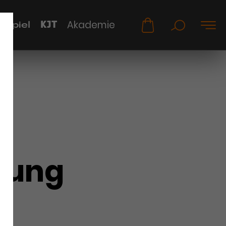
KJT
Akademie
uspiel
oung
g