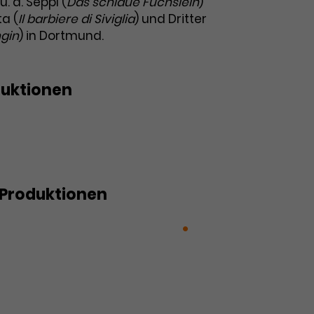
u. a. Seppl (
Das schlaue Füchslein
)
ta (
Il barbiere di Siviglia
) und Dritter
gin
) in Dortmund.
duktionen
nd der Sängerkrieg auf
Produktionen
iglia (Der Barbier von Sevilla)