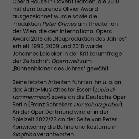
Opera House in Covent Garden, die 2010
Benutzer*in wiedererkannt werden,
Marketing
mit dem Laurence Olivier Award
und es wird Zugang zu
Laufzeit
2 Jahre
Diese Gruppe beinhaltet alle Scripte, die es uns
geschützten Bereichen gewährt.
ausgezeichnet wurde sowie die
ermöglichen die Leistung unserer
Produktion
Peter Grimes
am Theater an
Dieses Cookie wird von Google
Werbekampagnen zu analysieren und
Conversions zu messen. Außerdem helfen sie
der Wien, die den International Opera
Analytics installiert. Das Cookie
uns dabei Werbeanzeigen und Inhalte besser auf
Award 2016 als „Neuproduktion des Jahres“
wird verwendet, um
die Interessen unserer Nutzer abzustimmen.
Name
cookie_optin
Besucher*innen-, Sitzungs- und
erhielt. 1996, 2009 und 2018 wurde
Cookie-Informationen
Name
Kampagnendaten zu berechnen
_gcl_au
Johannes Leiacker in der Kritikerumfrage
Anbieter
TYPO3
Zweck
und die Nutzung der Website für
der Zeitschrift
Opernwelt
zum
Anbieter
Google Ads
den Analysebericht der Website zu
„Bühnenbildner des Jahres“ gewählt.
Laufzeit
1 Monat
verfolgen. Die Cookies speichern
Laufzeit
3 Monate
Informationen anonym und weisen
Seine letzten Arbeiten führten ihn u. a. an
Enthält die gewählten Tracking-
eine zufallsgenerierte Nummer zu,
Zweck
das Aalto-Musiktheater Essen (
Lucia di
Optin-Einstellungen.
Wird von Google verwendet, um
um Besuche zu erkennen.
Lammermoor
) sowie an die Deutsche Oper
die Effizienz von Werbeanzeigen zu
Berlin (Franz Schrekers
Der Schatzgräber
).
messen und Conversions zu
An der Oper Dortmund wird er in der
Zweck
speichern. Dieses Cookie hilft dabei
Spielzeit 2022/23 an der Seite von Peter
nachzuvollziehen, ob Nutzer über
Name
_gid
Konwitschny die Bühne und Kostüme in
Google-Anzeigen auf unsere
Website gelangt sind.
Siegfried
verantworten.
Anbieter
Google Analytics