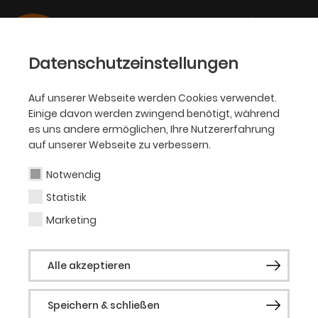
Datenschutzeinstellungen
Auf unserer Webseite werden Cookies verwendet.
Einige davon werden zwingend benötigt, während
OPER
es uns andere ermöglichen, Ihre Nutzererfahrung
auf unserer Webseite zu verbessern.
Johannes Leiacker
Notwendig
Statistik
Bühnen- und Kostümbildner
Marketing
(Gast)
Alle akzeptieren
Johannes Leiacker ist weltweit als Bühnen-
und Kostümbildner im Opern- und
Speichern & schließen