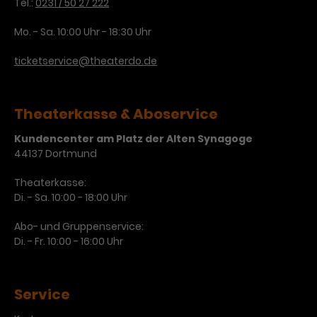
Tel.:
0231 / 50 27 222
Laufzeit
3 Monate
Anbieter
Google Analytics
Mo. - Sa. 10:00 Uhr - 18:30 Uhr
Dieses Cookie wird verwendet, um
Laufzeit
1 Minute
ticketservice@theaterdo.de
Nutzerinteraktionen mit
Zweck
Werbeanzeigen zu messen und
Das ist ein von Google Analytics
Remarketing-Funktionen
gesetztes Cookie. Bestimmte
Theaterkasse & Aboservice
bereitzustellen.
Daten werden nur maximal einmal
pro Minute an Google Analytics
Zweck
Kundencenter am Platz der Alten Synagoge
gesendet. Solange es gesetzt ist,
44137 Dortmund
werden bestimmte
Datenübertragungen
Name
IDE
Theaterkasse:
unterbunden.
Di. - Sa. 10:00 - 18:00 Uhr
Anbieter
Google / DoubleClick
Abo- und Gruppenservice:
Di. - Fr. 10:00 - 16:00 Uhr
Laufzeit
1 Jahr
Dieses Cookie dient der Anzeige
personalisierter Werbung und
Service
Zweck
misst die Wirksamkeit von