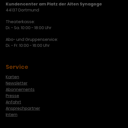
Kundencenter am Platz der Alten Synagoge
Laufzeit
3 Monate
Anbieter
Google Analytics
44137 Dortmund
Dieses Cookie wird verwendet, um
Laufzeit
1 Minute
Theaterkasse:
Nutzerinteraktionen mit
Di. - Sa. 10:00 - 18:00 Uhr
Zweck
Werbeanzeigen zu messen und
Das ist ein von Google Analytics
Remarketing-Funktionen
Abo- und Gruppenservice:
gesetztes Cookie. Bestimmte
Di. - Fr. 10:00 - 16:00 Uhr
bereitzustellen.
Daten werden nur maximal einmal
pro Minute an Google Analytics
Zweck
gesendet. Solange es gesetzt ist,
werden bestimmte
Service
Datenübertragungen
Name
IDE
Karten
unterbunden.
Newsletter
Anbieter
Google / DoubleClick
Abonnements
Presse
Laufzeit
1 Jahr
Anfahrt
Ansprechpartner
Dieses Cookie dient der Anzeige
Intern
personalisierter Werbung und
Zweck
misst die Wirksamkeit von