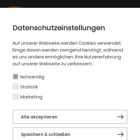
Datenschutzeinstellungen
Auf unserer Webseite werden Cookies verwendet.
Einige davon werden zwingend benötigt, während
PHILHARMONIKER
es uns andere ermöglichen, Ihre Nutzererfahrung
auf unserer Webseite zu verbessern.
Joowon Park
Notwendig
Statistik
1. Violine
Marketing
Joowon Park wurde in Südkorea geboren.
Alle akzeptieren
Nach ihrem ausgezeichneten Abschluss in
Seoul kam sie nach Deutschland und
Speichern & schließen
absolvierte in Düsseldorf bei Prof. Andreas