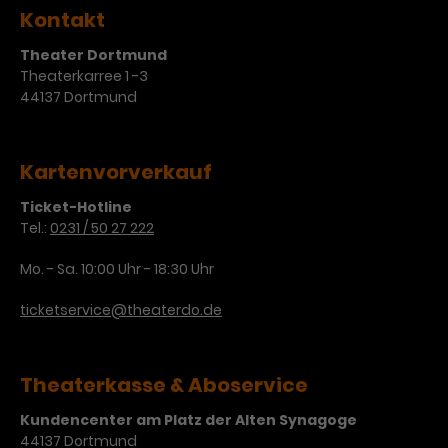
Kontakt
Laufzeit
3 Monate
Anbieter
Google Analytics
Theater Dortmund
Dieses Cookie wird verwendet, um
Laufzeit
1 Minute
Theaterkarree 1 -3
Nutzerinteraktionen mit
44137 Dortmund
Zweck
Werbeanzeigen zu messen und
Das ist ein von Google Analytics
Remarketing-Funktionen
gesetztes Cookie. Bestimmte
bereitzustellen.
Daten werden nur maximal einmal
Kartenvorverkauf
pro Minute an Google Analytics
Zweck
gesendet. Solange es gesetzt ist,
Ticket-Hotline
werden bestimmte
Tel.:
0231 / 50 27 222
Datenübertragungen
Name
IDE
Mo. - Sa. 10:00 Uhr - 18:30 Uhr
unterbunden.
Anbieter
Google / DoubleClick
ticketservice@theaterdo.de
Laufzeit
1 Jahr
Theaterkasse & Aboservice
Dieses Cookie dient der Anzeige
personalisierter Werbung und
Kundencenter am Platz der Alten Synagoge
Zweck
misst die Wirksamkeit von
44137 Dortmund