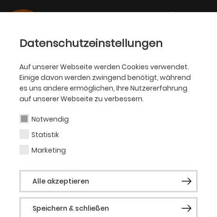
Datenschutzeinstellungen
Auf unserer Webseite werden Cookies verwendet.
Einige davon werden zwingend benötigt, während
OPER
es uns andere ermöglichen, Ihre Nutzererfahrung
auf unserer Webseite zu verbessern.
Juri Menke
Notwendig
Statistik
Gast (Musical)
Marketing
Juri Menke wurde 1995 in Hamburg
Alle akzeptieren
geboren. Erste Bühnenerfahrungen
sammelte er bereits als Achtjähriger in
Speichern & schließen
dem Musical
Der kleine Tag
im