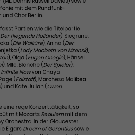
 (ML: Dennis Russell Davies) sowie
nfonie mit dem Rundfunk-
 und Chor Berlin.
fasst Partien wie die Titelpartie
(
Der fliegende Holländer
), Siegrune,
cka (
Die Walküre
), Anina (
Der
onjetka (
Lady Macbeth von Mzensk
),
ton
), Olga (
Eugen Onegin
), Hänsel
el
), Mlle. Blanche (
Der Spieler
),
A
Infinite Now
von Chaya
Page (
Falstaff
), Marchesa Malibea
s
) und Kate Julian (
Owen
e eine rege Konzerttätigkeit, so
ebüt mit Mozarts
Requiem
mit dem
y Orchestra. In der Gloucester
ie Elgars
Dream of Gerontius
sowie