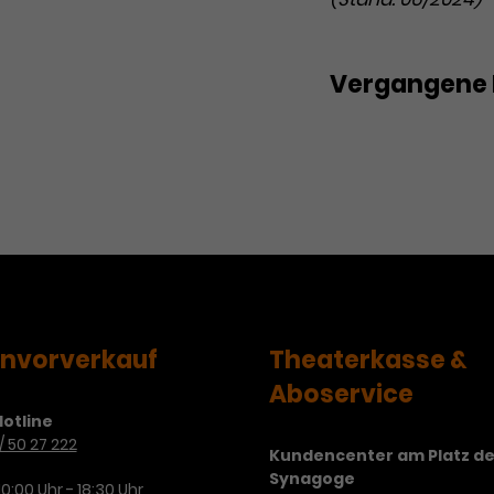
Vergangene 
Die Walküre
envorverkauf
Theaterkasse &
Aboservice
otline
/ 50 27 222
Kundencenter am Platz de
Synagoge
10:00 Uhr - 18:30 Uhr