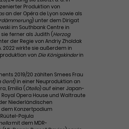
nszenierter Produktion von
ias
an der Opéra de Lyon sowie als
erdämmerung
) unter dem Dirigat
owski im Southbank Centre in
sie ferner als Judith (
Herzog
nter der Regie von Andriy Zholdak
n. 2022 wirkte sie außerdem in
uproduktion von
Die Königskinder
in
ments 2019/20 zählten Smees Frau
n Gent
) in einer Neuproduktion an
a, Emilia (
Otello
) auf einer Japan-
 Royal Opera House und Waltraute
 der Niederländischen
uf dem Konzertpodium
i Rüütel-Pajula
nella
mit dem MDR-