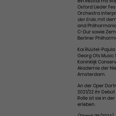
ein Rezital mit 
Zweck
Cookie. Bestimmte Daten werden nur
zu messen und Remarketing-Funktionen
Oxford Lieder Fes
maximal einmal pro Minute an Google
bereitzustellen.
Zweck
Orchestra interpr
Analytics gesendet. Solange es gesetzt
der Erde
, mit de
ist, werden bestimmte
and Philharmonia
Datenübertragungen unterbunden.
C-Dur sowie Zem
Name
IDE
Berliner Philharm
Anbieter
Google / DoubleClick
Kai Rüütel-Pajula
Georg Ots Music S
Laufzeit
1 Jahr
Koninklijk Conse
Akademie der Nie
Dieses Cookie dient der Anzeige
Amsterdam.
personalisierter Werbung und misst die
Zweck
Wirksamkeit von Werbekampagnen über
An der Oper Dortm
verschiedene Websites hinweg.
2021/22 ihr Debüt 
Rolle ist sie in d
erleben.
(Stand: 06/2024)