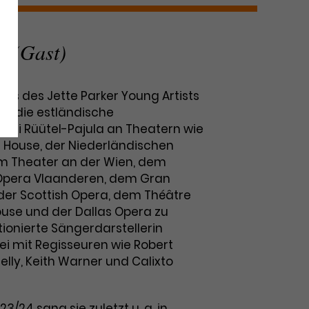
n (Gast)
uss des Jette Parker Young Artists
st die estländische
 Kai Rüütel-Pajula an Theatern wie
 House, der Niederländischen
m Theater an der Wien, dem
 Opera Vlaanderen, dem Gran
 der Scottish Opera, dem Théâtre
ouse und der Dallas Opera zu
tionierte Sängerdarstellerin
ei mit Regisseuren wie Robert
elly, Keith Warner und Calixto
23/24 sang sie zuletzt u. a. in