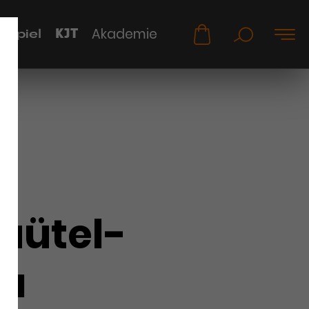
KJT
Akademie
uspiel
Rüütel-
la