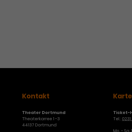
Kontakt
Kart
Theater Dortmund
Ticket-H
Theaterkarree 1 -3
Tel.:
0231 
44137 Dortmund
Mo. - Sa. 