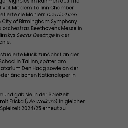
Roger Vignoles im Rahmen des The
tival. Mit dem Tallinn Chamber
etierte sie Mahlers
Das Lied von
m City of Birmingham Symphony
 orchestras Beethovens Messe in
linskys
Sechs Gesänge
in der
onie.
 studierte Musik zunächst an der
chool in Tallinn, später am
rvatorium Den Haag sowie an der
derländischen Nationaloper in
und gab sie in der Spielzeit
mit Fricka (
Die Walküre
). In gleicher
er Spielzeit 2024/25 erneut zu