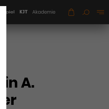
KJT
Akademie
uspiel
in A.
er