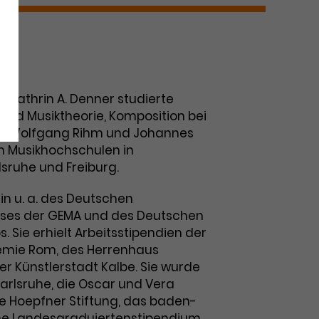
n
 Kathrin A. Denner studierte
nd Musiktheorie, Komposition bei
r, Wolfgang Rihm und Johannes
n Musikhochschulen in
lsruhe und Freiburg.
rin u. a. des Deutschen
ises der GEMA und des Deutschen
 Sie erhielt Arbeitsstipendien der
mie Rom, des Herrenhaus
r Künstlerstadt Kalbe. Sie wurde
arlsruhe, die Oscar und Vera
die Hoepfner Stiftung, das baden-
e Landesgraduiertenstipendium