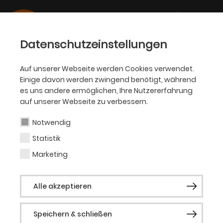
Datenschutzeinstellungen
Auf unserer Webseite werden Cookies verwendet.
Einige davon werden zwingend benötigt, während
PHILHARMONIKER
es uns andere ermöglichen, Ihre Nutzererfahrung
auf unserer Webseite zu verbessern.
Linus Roth
Notwendig
Statistik
Gastsolist (Violine)
Marketing
Nachdem Linus Roth bereits 2006 zum
Alle akzeptieren
ECHO-Nachwuchskünstler gekürt wurde,
erhielt er 2017 seine zweite ECHO
Speichern & schließen
Auszeichnung für die Einspielung der