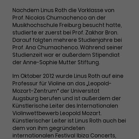
Benutzer*in wiedererkannt werden,
Marketing
und es wird Zugang zu
Nachdem Linus Roth die Vorklasse von
Laufzeit
2 Jahre
Diese Gruppe beinhaltet alle Scripte, die es uns
geschützten Bereichen gewährt.
Prof. Nicolas Chumachenco an der
ermöglichen die Leistung unserer
Musikhochschule Freiburg besucht hatte,
Dieses Cookie wird von Google
Werbekampagnen zu analysieren und
Conversions zu messen. Außerdem helfen sie
Analytics installiert. Das Cookie
studierte er zuerst bei Prof. Zakhar Bron.
uns dabei Werbeanzeigen und Inhalte besser auf
wird verwendet, um
Darauf folgten mehrere Studienjahre bei
die Interessen unserer Nutzer abzustimmen.
Name
cookie_optin
Besucher*innen-, Sitzungs- und
Prof. Ana Chumachenco. Während seiner
Cookie-Informationen
Name
Kampagnendaten zu berechnen
_gcl_au
Studienzeit war er außerdem Stipendiat
Anbieter
TYPO3
Zweck
und die Nutzung der Website für
der Anne-Sophie Mutter Stiftung.
Anbieter
Google Ads
den Analysebericht der Website zu
Laufzeit
1 Monat
verfolgen. Die Cookies speichern
Im Oktober 2012 wurde Linus Roth auf eine
Laufzeit
3 Monate
Informationen anonym und weisen
Professur für Violine an das „Leopold-
Enthält die gewählten Tracking-
eine zufallsgenerierte Nummer zu,
Zweck
Mozart-Zentrum“ der Universität
Optin-Einstellungen.
Wird von Google verwendet, um
um Besuche zu erkennen.
Augsburg berufen und ist außerdem der
die Effizienz von Werbeanzeigen zu
Künstlerische Leiter des Internationalen
messen und Conversions zu
Violinwettbewerb Leopold Mozart.
Zweck
speichern. Dieses Cookie hilft dabei
nachzuvollziehen, ob Nutzer über
Künstlerischer Leiter ist Linus Roth auch bei
Name
_gid
Google-Anzeigen auf unsere
dem von ihm gegründeten
Website gelangt sind.
internationalen Festival Ibiza Concerts,
Anbieter
Google Analytics