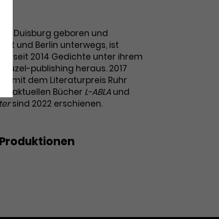
972 in Duisburg geboren und
et und Berlin unterwegs, ist
ngt seit 2014 Gedichte unter ihrem
güzel-publishing heraus. 2017
̈zel mit dem Literaturpreis Ruhr
hre aktuellen Bücher
L-ABLA
und
ter
sind 2022 erschienen.
Produktionen
...