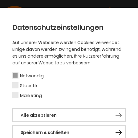
Datenschutzeinstellungen
Auf unserer Webseite werden Cookies verwendet.
Einige davon werden zwingend benötigt, während
OPER
es uns andere ermöglichen, Ihre Nutzererfahrung
auf unserer Webseite zu verbessern.
Lukas Hölzl
Notwendig
Statistik
Regisseur
Marketing
Lukas Hölzl (geb. Wachernig) studierte
Alle akzeptieren
zunächst Theater-, Film- und
Medienwissenschaft an der Universität
Speichern & schließen
Wien. Hierauf folgten diverse Hospitanzen