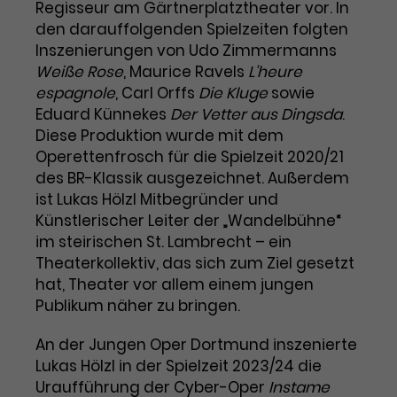
Benutzer*in wiedererkannt werden,
Regisseur am Gärtnerplatztheater vor. In
Marketing
und es wird Zugang zu
den darauffolgenden Spielzeiten folgten
Laufzeit
2 Jahre
Diese Gruppe beinhaltet alle Scripte, die es uns
geschützten Bereichen gewährt.
Inszenierungen von Udo Zimmermanns
ermöglichen die Leistung unserer
Weiße Rose
, Maurice Ravels
L’heure
Dieses Cookie wird von Google
Werbekampagnen zu analysieren und
Conversions zu messen. Außerdem helfen sie
Analytics installiert. Das Cookie
espagnole
, Carl Orffs
Die Kluge
sowie
uns dabei Werbeanzeigen und Inhalte besser auf
wird verwendet, um
Eduard Künnekes
Der Vetter aus Dingsda
.
die Interessen unserer Nutzer abzustimmen.
Name
cookie_optin
Besucher*innen-, Sitzungs- und
Diese Produktion wurde mit dem
Cookie-Informationen
Name
Kampagnendaten zu berechnen
_gcl_au
Operettenfrosch für die Spielzeit 2020/21
Anbieter
TYPO3
Zweck
und die Nutzung der Website für
des BR-Klassik ausgezeichnet. Außerdem
Anbieter
Google Ads
den Analysebericht der Website zu
ist Lukas Hölzl Mitbegründer und
Laufzeit
1 Monat
verfolgen. Die Cookies speichern
Künstlerischer Leiter der „Wandelbühne“
Laufzeit
3 Monate
Informationen anonym und weisen
im steirischen St. Lambrecht – ein
Enthält die gewählten Tracking-
eine zufallsgenerierte Nummer zu,
Zweck
Theaterkollektiv, das sich zum Ziel gesetzt
Optin-Einstellungen.
Wird von Google verwendet, um
um Besuche zu erkennen.
hat, Theater vor allem einem jungen
die Effizienz von Werbeanzeigen zu
messen und Conversions zu
Publikum näher zu bringen.
Zweck
speichern. Dieses Cookie hilft dabei
nachzuvollziehen, ob Nutzer über
An der Jungen Oper Dortmund inszenierte
Name
_gid
Google-Anzeigen auf unsere
Lukas Hölzl in der Spielzeit 2023/24 die
Website gelangt sind.
Uraufführung der Cyber-Oper
Instame
Anbieter
Google Analytics