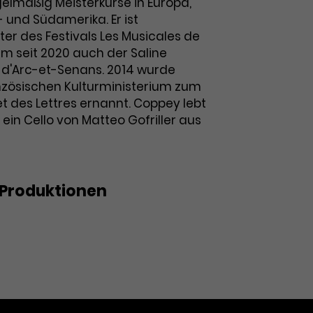
gelmäßig Meisterkurse in Europa,
 und Südamerika. Er ist
iter des Festivals Les Musicales de
 seit 2020 auch der Saline
d'Arc-et-Senans. 2014 wurde
zösischen Kulturministerium zum
 et des Lettres ernannt. Coppey lebt
t ein Cello von Matteo Gofriller aus
Produktionen
ches Konzert: Neue Dimensionen