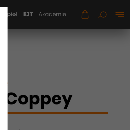
KJT
Akademie
uspiel
KER
 Coppey