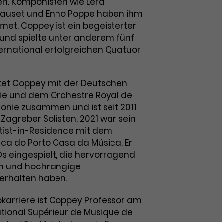
len. Komponisten wie Lera
Pauset und Enno Poppe haben ihm
met. Coppey ist ein begeisterter
nd spielte unter anderem fünf
ternational erfolgreichen Quatuor
eitet Coppey mit der Deutschen
 und dem Orchestre Royal de
nie zusammen und ist seit 2011
 Zagreber Solisten. 2021 war sein
rtist-in-Residence mit dem
ica do Porto Casa da Música. Er
Ds eingespielt, die hervorragend
en und hochrangige
erhalten haben.
okarriere ist Coppey Professor am
tional Supérieur de Musique de