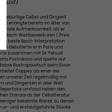
(Gast)
 gebürtige Cellist und Dirigent
9) erlangte bereits im Alter von
tionale Aufmerksamkeit, als er
ger Bach-Wettbewerb den 1. Preis
 die beste Bach-Interpretation
uf debütierte er in Paris und
erte zusammen mit Sir Yehudi
oria Postnikova und spielte auf
tislaw Rostropowitsch beim Evian
arbeitet Coppey als einer der
ten unserer Zeit regelmäßig mit
 und Dirigenten in aller Welt
Repertoire umfasst neben den
hen Standards der Celloliteratur
weniger bekannte Werke, zu denen
ihm ur- und erstaufgeführte Stücke