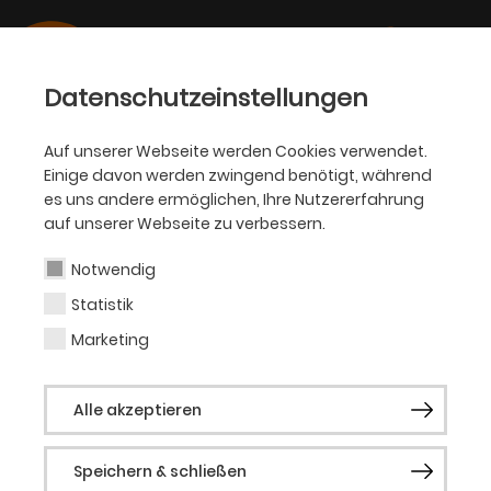
Datenschutzeinstellungen
Auf unserer Webseite werden Cookies verwendet.
Einige davon werden zwingend benötigt, während
OPER
es uns andere ermöglichen, Ihre Nutzererfahrung
auf unserer Webseite zu verbessern.
Martina Vinazza
Notwendig
Statistik
Tänzerin (Gast)
Marketing
Die gebürtige Italienerin Martina Vinazza
Alle akzeptieren
wurde an der École Supériore de danse
jazz in Nizza von Serge Alzetta persönlich
Speichern & schließen
unterrichtet. Weitere Stationen ihrer