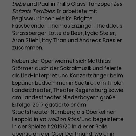
Benutzer*in wiedererkannt werden,
Liebe
und Paul in Philip Glassʼ Tanzoper
Les
Marketing
und es wird Zugang zu
Enfants Terribles
. Er arbeitete mit
Laufzeit
2 Jahre
Diese Gruppe beinhaltet alle Scripte, die es uns
geschützten Bereichen gewährt.
Regisseur*innen wie Ks. Brigitte
ermöglichen die Leistung unserer
Dieses Cookie wird von Google
Werbekampagnen zu analysieren und
Fassbaender, Thomas Enzinger, Thaddeus
Conversions zu messen. Außerdem helfen sie
Analytics installiert. Das Cookie
Strassberger, Lotte de Beer, Lydia Steier,
uns dabei Werbeanzeigen und Inhalte besser auf
wird verwendet, um
die Interessen unserer Nutzer abzustimmen.
Aron Stiehl, Itay Tiran und Andreas Baesler
Name
cookie_optin
Besucher*innen-, Sitzungs- und
zusammen.
Cookie-Informationen
Name
Kampagnendaten zu berechnen
_gcl_au
Anbieter
TYPO3
Zweck
und die Nutzung der Website für
Neben der Oper widmet sich Matthias
Anbieter
Google Ads
den Analysebericht der Website zu
Störmer auch der Sakralmusik und feierte
Laufzeit
1 Monat
verfolgen. Die Cookies speichern
als Lied-Interpret und Konzertsänger beim
Laufzeit
3 Monate
Informationen anonym und weisen
Eppaner Liedsommer in Südtirol, am Tiroler
Enthält die gewählten Tracking-
eine zufallsgenerierte Nummer zu,
Zweck
Landestheater, Theater Regensburg sowie
Optin-Einstellungen.
Wird von Google verwendet, um
um Besuche zu erkennen.
am Landestheater Niederbayern große
die Effizienz von Werbeanzeigen zu
messen und Conversions zu
Erfolge. 2017 gastierte er am
Zweck
speichern. Dieses Cookie hilft dabei
Staatstheater Nürnberg als Oberkellner
nachzuvollziehen, ob Nutzer über
Leopold in
Im weißen Rössl
und begeisterte
Name
_gid
Google-Anzeigen auf unsere
in der Spielzeit 2019/20 in dieser Rolle
Website gelangt sind.
ebenso an der Oper Dortmund, wo er in
Anbieter
Google Analytics