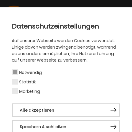
Datenschutzeinstellungen
Auf unserer Webseite werden Cookies verwendet.
Einige davon werden zwingend benötigt, während
OPER
es uns andere ermöglichen, Ihre Nutzererfahrung
auf unserer Webseite zu verbessern.
Matthias Störmer
Notwendig
Statistik
Bariton (Gast)
Marketing
Der in Österreich geborene Bariton
Alle akzeptieren
Matthias Störmer studierte Sologesang an
der Universität für Musik und darstellende
Speichern & schließen
Kunst Wien und wird aktuell von Ks. Brigitte