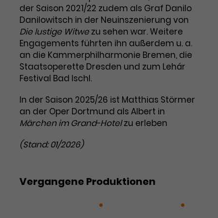
der Saison 2021/22 zudem als Graf Danilo
Laufzeit
1 Tag
Danilowitsch in der Neuinszenierung von
Die lustige Witwe
zu sehen war. Weitere
Name
Dieses Cookie wird von Google
_gcl_aw
Engagements führten ihn außerdem u. a.
Analytics installiert. Das Cookie
an die Kammerphilharmonie Bremen, die
Anbieter
Google Ads
wird verwendet, um Informationen
Staatsoperette Dresden und zum Lehár
darüber zu speichern, wie
Festival Bad Ischl.
Laufzeit
3 Monate
Besucher*innen eine Website
nutzen, und hilft bei der Erstellung
In der Saison 2025/26 ist Matthias Störmer
Dieses Cookie speichert
Zweck
eines Analyseberichts über die
an der Oper Dortmund als Albert in
Informationen zu Werbeklicks und
Performance der Website. Die
Zweck
dient der Zuordnung von
Märchen im Grand-Hotel
zu erleben
erhobenen Daten umfassen in
Conversions zu Google Ads-
anonymisierter Form die Anzahl
Kampagnen.
(Stand: 01/2026)
der Besuche, die Quelle, aus der sie
stammen, und die besuchten
Seiten.
Vergangene Produktionen
Name
_gcl_dc
Die lustige Witwe
Im weißen Rössl
Anbieter
Google / DoubleClick
Name
_gat_UA-63561367-1
Märchen im Grand-Hotel