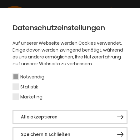
Datenschutzeinstellungen
Auf unserer Webseite werden Cookies verwendet.
Einige davon werden zwingend benötigt, während
OPER
es uns andere ermöglichen, Ihre Nutzererfahrung
auf unserer Webseite zu verbessern.
Melissa King
Notwendig
Statistik
Choreografin (Gast)
Marketing
Melissa King studierte Politikwissenschaft
Alle akzeptieren
an der renommierten Yale University.
Nach ihrem Diplom arbeitete sie als
Speichern & schließen
Tänzerin in verschiedenen Kompanien für