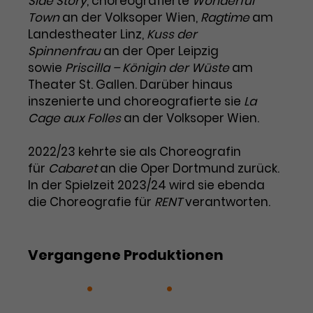
Side Story
, choreografierte
Wonderful
Town
an der Volksoper Wien,
Ragtime
am
Laufzeit
1 Tag
Landestheater Linz,
Kuss der
Spinnenfrau
an der Oper Leipzig
Name
Dieses Cookie wird von Google
_gcl_aw
sowie
Priscilla – Königin der Wüste
am
Analytics installiert. Das Cookie
Theater St. Gallen. Darüber hinaus
Anbieter
Google Ads
wird verwendet, um Informationen
inszenierte und choreografierte sie
darüber zu speichern, wie
La
Laufzeit
3 Monate
Besucher*innen eine Website
Cage aux Folles
an der Volksoper Wien.
nutzen, und hilft bei der Erstellung
Dieses Cookie speichert
Zweck
eines Analyseberichts über die
2022/23 kehrte sie als Choreografin
Informationen zu Werbeklicks und
Performance der Website. Die
für
Cabaret
an die Oper Dortmund zurück.
Zweck
dient der Zuordnung von
erhobenen Daten umfassen in
In der Spielzeit 2023/24 wird sie ebenda
Conversions zu Google Ads-
anonymisierter Form die Anzahl
die Choreografie für
RENT
verantworten.
Kampagnen.
der Besuche, die Quelle, aus der sie
stammen, und die besuchten
Seiten.
Vergangene Produktionen
Name
_gcl_dc
Cabaret
Hairspray
RENT
Anbieter
Google / DoubleClick
Name
_gat_UA-63561367-1