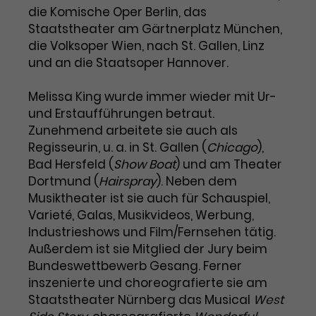
Benutzer*in wiedererkannt werden,
Marketing
die Komische Oper Berlin, das
und es wird Zugang zu
Laufzeit
2 Jahre
Staatstheater am Gärtnerplatz München,
Diese Gruppe beinhaltet alle Scripte, die es uns
geschützten Bereichen gewährt.
die Volksoper Wien, nach St. Gallen, Linz
ermöglichen die Leistung unserer
Dieses Cookie wird von Google
Werbekampagnen zu analysieren und
und an die Staatsoper Hannover.
Conversions zu messen. Außerdem helfen sie
Analytics installiert. Das Cookie
uns dabei Werbeanzeigen und Inhalte besser auf
wird verwendet, um
die Interessen unserer Nutzer abzustimmen.
Melissa King wurde immer wieder mit Ur-
Name
cookie_optin
Besucher*innen-, Sitzungs- und
und Erstaufführungen betraut.
Cookie-Informationen
Name
Kampagnendaten zu berechnen
_gcl_au
Zunehmend arbeitete sie auch als
Anbieter
TYPO3
Zweck
und die Nutzung der Website für
Regisseurin, u. a. in St. Gallen (
Chicago
),
Anbieter
Google Ads
den Analysebericht der Website zu
Bad Hersfeld (
Laufzeit
1 Monat
Show Boat
) und am Theater
verfolgen. Die Cookies speichern
Laufzeit
3 Monate
Dortmund (
Hairspray
). Neben dem
Informationen anonym und weisen
Enthält die gewählten Tracking-
eine zufallsgenerierte Nummer zu,
Musiktheater ist sie auch für Schauspiel,
Zweck
Optin-Einstellungen.
Wird von Google verwendet, um
um Besuche zu erkennen.
Varieté, Galas, Musikvideos, Werbung,
die Effizienz von Werbeanzeigen zu
Industrieshows und Film/Fernsehen tätig.
messen und Conversions zu
Außerdem ist sie Mitglied der Jury beim
Zweck
speichern. Dieses Cookie hilft dabei
Bundeswettbewerb Gesang. Ferner
nachzuvollziehen, ob Nutzer über
Name
_gid
inszenierte und choreografierte sie am
Google-Anzeigen auf unsere
Staatstheater Nürnberg das Musical
West
Website gelangt sind.
Anbieter
Google Analytics