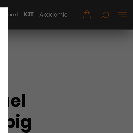
KJT
Akademie
uspiel
ael
ubig