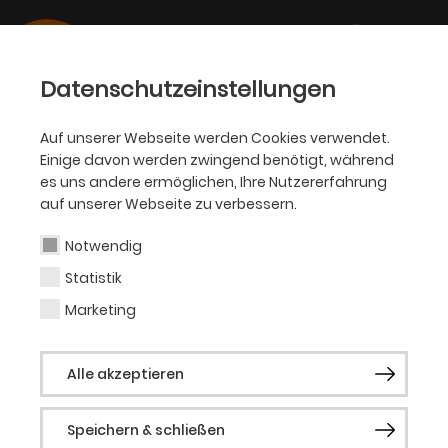
Datenschutzeinstellungen
Auf unserer Webseite werden Cookies verwendet.
Einige davon werden zwingend benötigt, während
SCHAUSPIEL
es uns andere ermöglichen, Ihre Nutzererfahrung
auf unserer Webseite zu verbessern.
Nicolas Endlicher
Notwendig
Statistik
Nicolas Maxim Endlicher (geb. 1990) ist ein
in Berlin lebender Künstler, DJ und Aktivist,
Marketing
der vor allem als Gründungsmitglied der
Herrensauna, einer der beliebtesten
Alle akzeptieren
Berliner Queer-Parties, bekannt ist. Der
Einfluss seiner kuratorischen Arbeit reicht
jedoch weit darüber hinaus und umfasst
Speichern & schließen