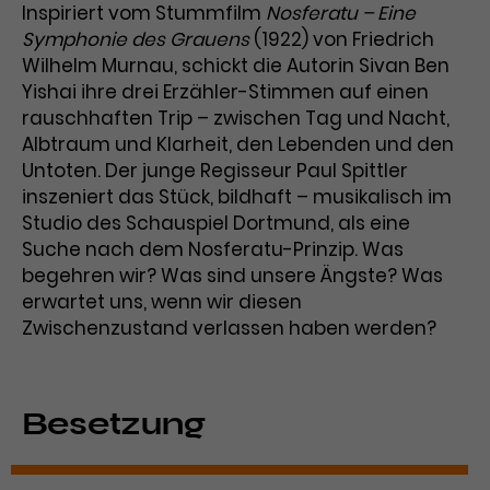
Inspiriert vom Stummfilm
Nosferatu – Eine
Laufzeit
3 Monate
Anbieter
Google Analytics
Symphonie des Grauens
(1922) von Friedrich
Wilhelm Murnau, schickt die Autorin Sivan Ben
Dieses Cookie wird verwendet, um
Laufzeit
1 Minute
Yishai ihre drei Erzähler-Stimmen auf einen
Nutzerinteraktionen mit
rauschhaften Trip – zwischen Tag und Nacht,
Zweck
Werbeanzeigen zu messen und
Das ist ein von Google Analytics
Albtraum und Klarheit, den Lebenden und den
Remarketing-Funktionen
gesetztes Cookie. Bestimmte
Untoten. Der junge Regisseur Paul Spittler
bereitzustellen.
Daten werden nur maximal einmal
inszeniert das Stück, bildhaft – musikalisch im
pro Minute an Google Analytics
Zweck
Studio des Schauspiel Dortmund, als eine
gesendet. Solange es gesetzt ist,
Suche nach dem Nosferatu-Prinzip. Was
werden bestimmte
begehren wir? Was sind unsere Ängste? Was
Datenübertragungen
Name
IDE
unterbunden.
erwartet uns, wenn wir diesen
Zwischenzustand verlassen haben werden?
Anbieter
Google / DoubleClick
Laufzeit
1 Jahr
Besetzung
Dieses Cookie dient der Anzeige
personalisierter Werbung und
Zweck
misst die Wirksamkeit von