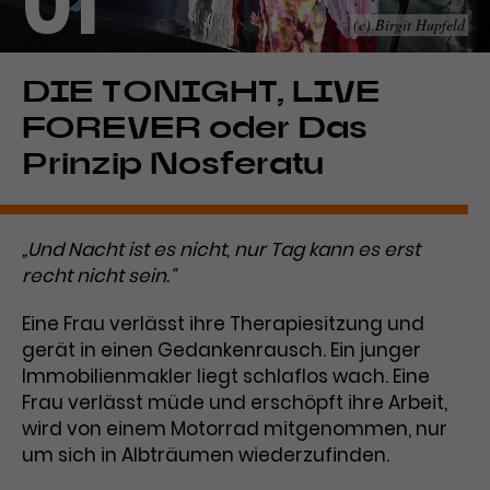
01
(c) Birgit Hupfeld
Laufzeit
1 Tag
Name
Dieses Cookie wird von Google
_gcl_aw
DIE TONIGHT, LIVE
Analytics installiert. Das Cookie
FOREVER oder Das
Anbieter
Google Ads
wird verwendet, um Informationen
darüber zu speichern, wie
Prinzip Nosferatu
Laufzeit
3 Monate
Besucher*innen eine Website
nutzen, und hilft bei der Erstellung
Dieses Cookie speichert
Zweck
eines Analyseberichts über die
„Und Nacht ist es nicht, nur Tag kann es erst
Informationen zu Werbeklicks und
Performance der Website. Die
recht nicht sein.“
Zweck
dient der Zuordnung von
erhobenen Daten umfassen in
Conversions zu Google Ads-
anonymisierter Form die Anzahl
Eine Frau verlässt ihre Therapiesitzung und
Kampagnen.
der Besuche, die Quelle, aus der sie
gerät in einen Gedankenrausch. Ein junger
stammen, und die besuchten
Seiten.
Immobilienmakler liegt schlaflos wach. Eine
Frau verlässt müde und erschöpft ihre Arbeit,
wird von einem Motorrad mitgenommen, nur
Name
_gcl_dc
um sich in Albträumen wiederzufinden.
Anbieter
Google / DoubleClick
Name
_gat_UA-63561367-1