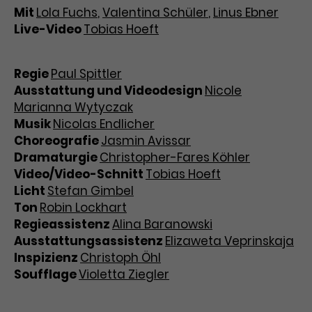
Werbekampagnen über
Mit
Lola Fuchs
,
Valentina Schüler
,
Linus Ebner
verschiedene Websites hinweg.
Live-Video
Tobias Hoeft
Regie
Paul Spittler
Ausstattung und Videodesign
Nicole
Marianna Wytyczak
Musik
Nicolas Endlicher
Choreografie
Jasmin Avissar
Dramaturgie
Christopher-Fares Köhler
Video/Video-Schnitt
Tobias Hoeft
Licht
Stefan Gimbel
Ton
Robin Lockhart
Regieassistenz
Alina Baranowski
Ausstattungsassistenz
Elizaweta Veprinskaja
Inspizienz
Christoph Öhl
Soufflage
Violetta Ziegler