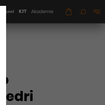
KJT
Akademie
uspiel
lò
edri