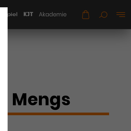
KJT
Akademie
uspiel
n Mengs