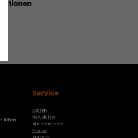
duktionen
stand
chenoper
Service
Karten
Newsletter
r Alten
Abonnements
Presse
Anfahrt