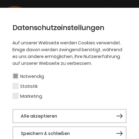
Datenschutzeinstellungen
Auf unserer Webseite werden Cookies verwendet.
Einige davon werden zwingend benötigt, während
OPER
es uns andere ermöglichen, Ihre Nutzererfahrung
auf unserer Webseite zu verbessern.
Richard-Salvador
Wolff
Notwendig
Statistik
Marketing
Gast (Musical)
Alle akzeptieren
Richard-Salvador Wolff absolvierte sein
Studium an der Folkwang Universität der
Speichern & schließen
Künste in Essen und schloss es 2015 mit