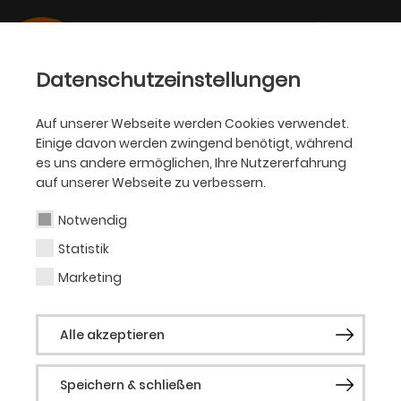
Datenschutzeinstellungen
Auf unserer Webseite werden Cookies verwendet.
Einige davon werden zwingend benötigt, während
SCHAUSPIEL
es uns andere ermöglichen, Ihre Nutzererfahrung
auf unserer Webseite zu verbessern.
Rikki Henry
Notwendig
Statistik
Regisseur
Marketing
Rikki Henry, geboren in London, studierte
Alle akzeptieren
Film und Performing Arts. Er war
Regieassistent am Londoner Vic Theatre,
Speichern & schließen
am Théâtre des Bouff es du Nord in Paris