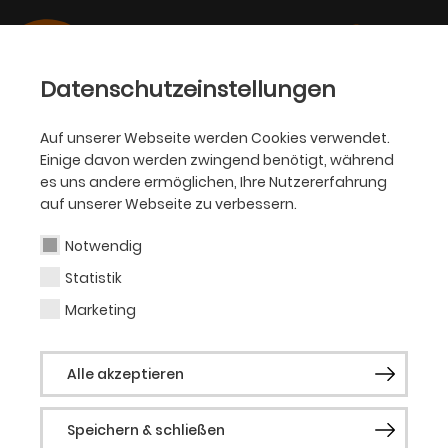
Datenschutzeinstellungen
Auf unserer Webseite werden Cookies verwendet.
Einige davon werden zwingend benötigt, während
Sarah Heckner
es uns andere ermöglichen, Ihre Nutzererfahrung
auf unserer Webseite zu verbessern.
Notwendig
Statistik
Vergangene Produktionen
Marketing
Oper erleben: Carrie – Das Musical
Oper erleben: Orpheus in der Unterwelt
Alle akzeptieren
Speichern & schließen