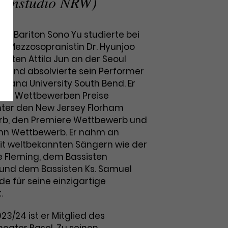
pernstudio NRW)
he Bariton Sono Yu studierte bei
 Mezzosopranistin Dr. Hyunjoo
isten Attila Jun an der Seoul
ty und absolvierte sein Performer
diana University South Bend. Er
nen Wettbewerben Preise
ter den New Jersey Florham
b, den Premiere Wettbewerb und
nn Wettbewerb. Er nahm an
it weltbekannten Sängern wie der
e Fleming, dem Bassisten
und dem Bassisten Ks. Samuel
de für seine einzigartige
t.
23/24 ist er Mitglied des