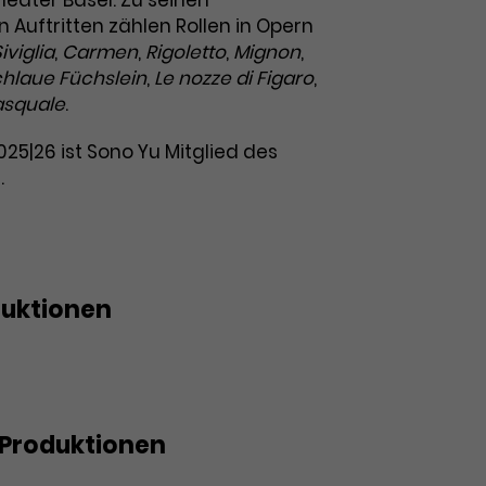
eater Basel. Zu seinen
Auftritten zählen Rollen in Opern
iviglia
,
Carmen
,
Rigoletto
,
Mignon
,
hlaue Füchslein
,
Le nozze di Figaro
,
asquale
.
025|26 ist Sono Yu Mitglied des
.
duktionen
ticana | Gianni Schicchi
Produktionen