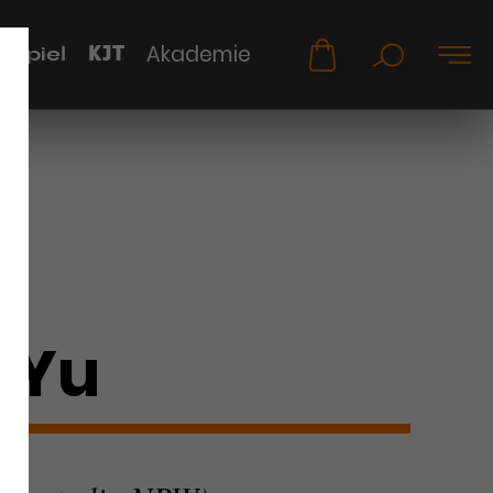
KJT
Akademie
uspiel
 Yu