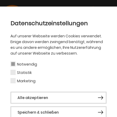
Datenschutzeinstellungen
Auf unserer Webseite werden Cookies verwendet.
Einige davon werden zwingend benötigt, während
OPER
es uns andere ermöglichen, Ihre Nutzererfahrung
auf unserer Webseite zu verbessern.
Subin Park
Notwendig
Statistik
Sopran (Opernstudio NRW)
Marketing
Die Koloratursopranistin Subin Park
Alle akzeptieren
stammt aus Daegu (Südkorea) und
absolvierte ihren Bachelor an der
Speichern & schließen
Kyungbuk Universität ihrer Heimatstadt.