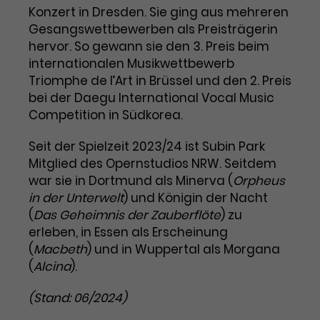
Benutzer*in wiedererkannt werden,
Marketing
Konzert in Dresden. Sie ging aus mehreren
und es wird Zugang zu
Laufzeit
2 Jahre
Gesangswettbewerben als Preisträgerin
Diese Gruppe beinhaltet alle Scripte, die es uns
geschützten Bereichen gewährt.
hervor. So gewann sie den 3. Preis beim
ermöglichen die Leistung unserer
Dieses Cookie wird von Google
Werbekampagnen zu analysieren und
internationalen Musikwettbewerb
Conversions zu messen. Außerdem helfen sie
Analytics installiert. Das Cookie
Triomphe de l’Art in Brüssel und den 2. Preis
uns dabei Werbeanzeigen und Inhalte besser auf
wird verwendet, um
die Interessen unserer Nutzer abzustimmen.
bei der Daegu International Vocal Music
Name
cookie_optin
Besucher*innen-, Sitzungs- und
Competition in Südkorea.
Cookie-Informationen
Name
Kampagnendaten zu berechnen
_gcl_au
Anbieter
TYPO3
Zweck
und die Nutzung der Website für
Seit der Spielzeit 2023/24 ist Subin Park
Anbieter
Google Ads
den Analysebericht der Website zu
Mitglied des Opernstudios NRW. Seitdem
Laufzeit
1 Monat
verfolgen. Die Cookies speichern
war sie in Dortmund als Minerva (
Orpheus
Laufzeit
3 Monate
Informationen anonym und weisen
Enthält die gewählten Tracking-
in der Unterwelt
) und Königin der Nacht
eine zufallsgenerierte Nummer zu,
Zweck
Optin-Einstellungen.
Wird von Google verwendet, um
(
Das Geheimnis der Zauberflöte
) zu
um Besuche zu erkennen.
die Effizienz von Werbeanzeigen zu
erleben, in Essen als Erscheinung
messen und Conversions zu
(
Macbeth
) und in Wuppertal als Morgana
Zweck
speichern. Dieses Cookie hilft dabei
(
Alcina
).
nachzuvollziehen, ob Nutzer über
Name
_gid
Google-Anzeigen auf unsere
(Stand: 06/2024)
Website gelangt sind.
Anbieter
Google Analytics