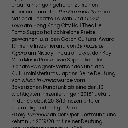
Benutzer*in wiedererkannt werden,
Marketing
Uraufführungen gehören zu seinen
und es wird Zugang zu
Laufzeit
2 Jahre
Arbeiten, darunter
The Firmiana Rain
am
Diese Gruppe beinhaltet alle Scripte, die es uns
geschützten Bereichen gewährt.
National Theatre Taiwan und
Ghost
ermöglichen die Leistung unserer
Dieses Cookie wird von Google
Werbekampagnen zu analysieren und
Love
am Hong Kong City Hall Theatre.
Conversions zu messen. Außerdem helfen sie
Analytics installiert. Das Cookie
Tomo Sugao hat zahlreiche Preise
uns dabei Werbeanzeigen und Inhalte besser auf
wird verwendet, um
die Interessen unserer Nutzer abzustimmen.
gewonnen, u. a. den Gotoh Cultural Award
Name
cookie_optin
Besucher*innen-, Sitzungs- und
für seine Inszenierung von
Le nozze di
Cookie-Informationen
Name
Kampagnendaten zu berechnen
_gcl_au
Figaro
am Nissay Theatre Tokyo, den Key
Anbieter
TYPO3
Zweck
und die Nutzung der Website für
Miho Music Preis sowie Stipendien des
Anbieter
Google Ads
den Analysebericht der Website zu
Richard-Wagner-Verbandes und des
Laufzeit
1 Monat
verfolgen. Die Cookies speichern
Laufzeit
3 Monate
Kulturministeriums Japans. Seine Deutung
Informationen anonym und weisen
Enthält die gewählten Tracking-
eine zufallsgenerierte Nummer zu,
von
Nixon in China
wurde vom
Zweck
Optin-Einstellungen.
Wird von Google verwendet, um
um Besuche zu erkennen.
Bayerischen Rundfunk als eine der „10
die Effizienz von Werbeanzeigen zu
wichtigsten Inszenierungen 2018“ gekürt.
messen und Conversions zu
In der Spielzeit 2018/19 inszenierte er
Zweck
speichern. Dieses Cookie hilft dabei
erstmalig und mit großem
nachzuvollziehen, ob Nutzer über
Name
_gid
Erfolg
Turandot
an der Oper Dortmund und
Google-Anzeigen auf unsere
kehrt nun 2019/20 mit seiner Deutung
Website gelangt sind.
Anbieter
Google Analytics