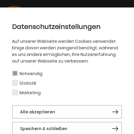
Datenschutzeinstellungen
Auf unserer Webseite werden Cookies verwendet.
Einige davon werden zwingend benötigt, während
OPER
es uns andere ermöglichen, Ihre Nutzererfahrung
auf unserer Webseite zu verbessern.
Tomo Sugao
Notwendig
Statistik
Regisseur
Marketing
1979 in Sapporo geboren, wuchs Tomo
Alle akzeptieren
Sugao in Chicago, Michigan, Amsterdam,
Düsseldorf und Tokio auf, wo er an der
Speichern & schließen
International Christian University studierte.