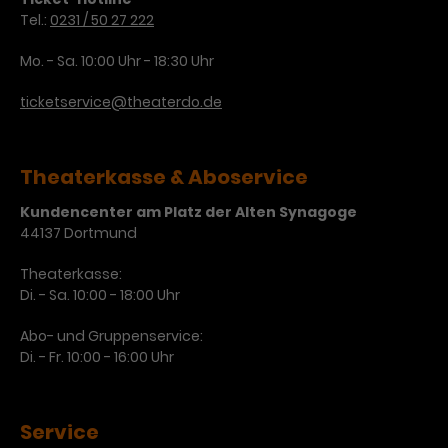
Tel.:
0231 / 50 27 222
Laufzeit
3 Monate
Anbieter
Google Analytics
Mo. - Sa. 10:00 Uhr - 18:30 Uhr
Dieses Cookie wird verwendet, um
Laufzeit
1 Minute
Nutzerinteraktionen mit
ticketservice@theaterdo.de
Zweck
Werbeanzeigen zu messen und
Das ist ein von Google Analytics
Remarketing-Funktionen
gesetztes Cookie. Bestimmte
bereitzustellen.
Daten werden nur maximal einmal
Theaterkasse & Aboservice
pro Minute an Google Analytics
Zweck
gesendet. Solange es gesetzt ist,
Kundencenter am Platz der Alten Synagoge
werden bestimmte
44137 Dortmund
Datenübertragungen
Name
IDE
unterbunden.
Theaterkasse:
Di. - Sa. 10:00 - 18:00 Uhr
Anbieter
Google / DoubleClick
Abo- und Gruppenservice:
Laufzeit
1 Jahr
Di. - Fr. 10:00 - 16:00 Uhr
Dieses Cookie dient der Anzeige
personalisierter Werbung und
Service
Zweck
misst die Wirksamkeit von