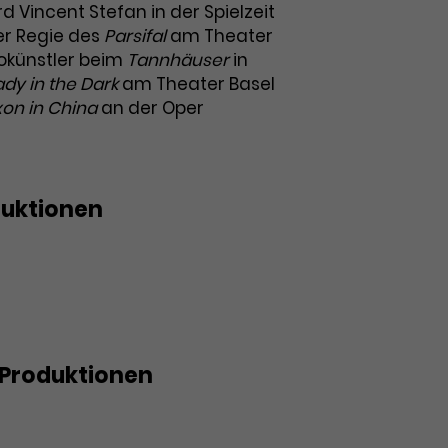
d Vincent Stefan in der Spielzeit
er Regie des
Parsifal
am Theater
eokünstler beim
Tannhäuser
in
ady in the Dark
am Theater Basel
xon in China
an der Oper
duktionen
s der Knusperhexe
etel
Produktionen
n in China