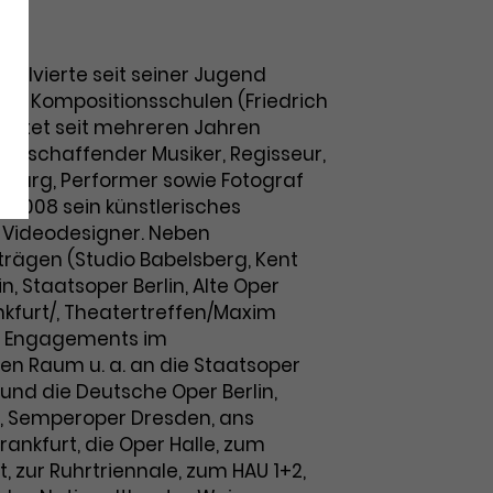
er
solvierte seit seiner Jugend
und Kompositionsschulen (Friedrich
beitet seit mehreren Jahren
 freischaffender Musiker, Regisseur,
turg, Performer sowie Fotograf
 2008 sein künstlerisches
s Videodesigner. Neben
rägen (Studio Babelsberg, Kent
, Staatsoper Berlin, Alte Oper
furt/, Theatertreffen/Maxim
hn Engagements im
n Raum u. a. an die Staatsoper
und die Deutsche Oper Berlin,
n, Semperoper Dresden, ans
ankfurt, die Oper Halle, zum
t, zur Ruhrtriennale, zum HAU 1+2,