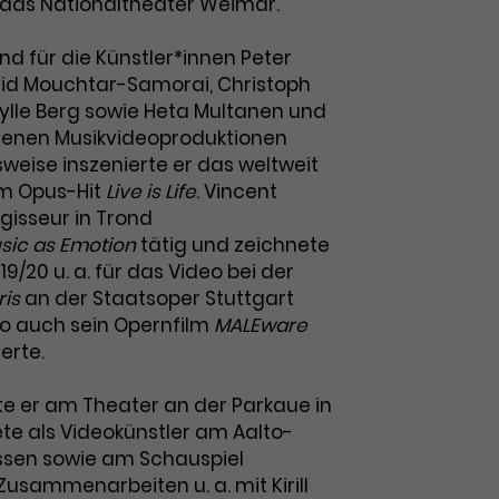
 das Nationaltheater Weimar.
und für die Künstler*innen Peter
id Mouchtar-Samorai, Christoph
bylle Berg sowie Heta Multanen und
denen Musikvideoproduktionen
lsweise inszenierte er das weltweit
um Opus-Hit
Live is Life
. Vincent
gisseur in Trond
sic as Emotion
tätig und zeichnete
019/20 u. a. für das Video bei der
ris
an der Staatsoper Stuttgart
wo auch sein Opernfilm
MALEware
erte.
te er am Theater an der Parkaue in
ete als Videokünstler am Aalto-
Essen sowie am Schauspiel
Zusammenarbeiten u. a. mit Kirill