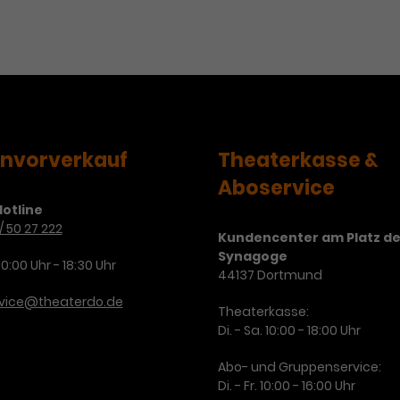
Zweck
Cookie. Bestimmte Daten werden nur
zu messen und Remarketing-Funktionen
maximal einmal pro Minute an Google
bereitzustellen.
Zweck
Analytics gesendet. Solange es gesetzt
ist, werden bestimmte
Datenübertragungen unterbunden.
Name
IDE
envorverkauf
Theaterkasse &
Anbieter
Google / DoubleClick
Aboservice
Laufzeit
1 Jahr
otline
/ 50 27 222
Dieses Cookie dient der Anzeige
Kundencenter am Platz de
personalisierter Werbung und misst die
Synagoge
10:00 Uhr - 18:30 Uhr
Zweck
Wirksamkeit von Werbekampagnen über
44137 Dortmund
verschiedene Websites hinweg.
rvice@theaterdo.de
Theaterkasse:
Di. - Sa. 10:00 - 18:00 Uhr
Abo- und Gruppenservice:
Di. - Fr. 10:00 - 16:00 Uhr