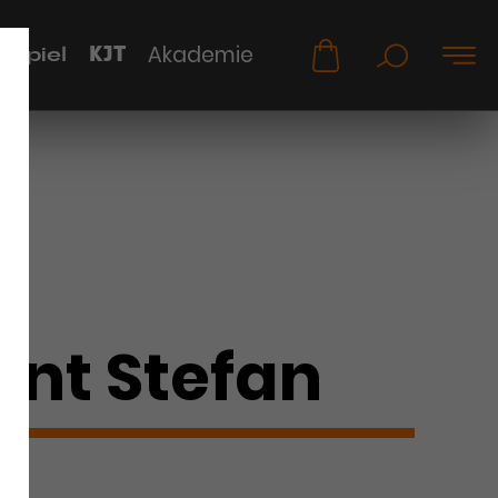
KJT
Akademie
uspiel
ent Stefan