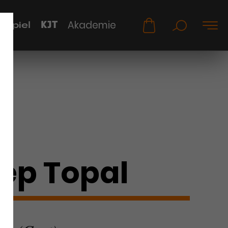
KJT
Akademie
uspiel
ep Topal