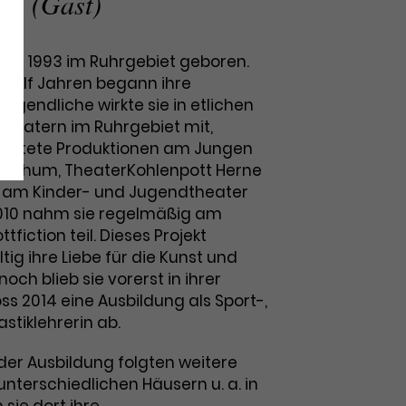
rin (Gast)
de 1993 im Ruhrgebiet geboren.
on elf Jahren begann ihre
Jugendliche wirkte sie in etlichen
heatern im Ruhrgebiet mit,
achtete Produktionen am Jungen
Bochum, TheaterKohlenpott Herne
s am Kinder- und Jugendtheater
2010 nahm sie regelmäßig am
tfiction teil. Dieses Projekt
ig ihre Liebe für die Kunst und
och blieb sie vorerst in ihrer
s 2014 eine Ausbildung als Sport-,
tiklehrerin ab.
der Ausbildung folgten weitere
nterschiedlichen Häusern u. a. in