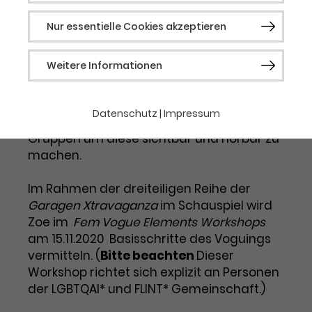
Deutschland. Zoe hat bereits bei diversen
Produktionen mitgewirkt, Konzerte
Nur essentielle Cookies akzeptieren
organisiert, schreibt, komponiert,
performed und choreografiert
Notwendig
Weitere Informationen
Bühnenshows und gibt europaweit
Workshops. Den Fokus legt sie in ihren
Notwendige Cookies werden für grundlegende
Funktionen der Webseite benötigt. Dadurch ist
Arbeiten besonders auf das
gewährleistet, dass die Webseite einwandfrei
Datenschutz
|
Impressum
Empowerment von marginalisierten
funktioniert.
Gruppen um diese sichtbar und hörbar zu
Cookie-Informationen
Name
fe_typo_user / PHPSESSID
machen.
Anbieter
TYPO3
Im Rahmen der dreiteiligen Reihe der
Statistik
Garagen Xtravaganza
im Schauspiel wird
Laufzeit
1 Woche
Diese Gruppe beinhaltet alle Skripte für
Zoe im
Fem Vogue Elements Workshops
analytisches Tracking und zugehörige Cookies.
am 15.11.2020
Basisschritte des Voguings
Dieses Cookie ist ein Standard-
Es hilft uns die Nutzererfahrung der Website zu
verbessern.
vermitteln. (
Session-Cookie von TYPO3. Es
Bitte beachten
Dieser
speichert im Falle eines
Workshop richtet sich explizit an Personen
Cookie-Informationen
Name
_ga
Benutzer*in-Logins die Session-ID.
der LGBTQAI* und FLINT* Gemeinschaft.)
Zweck
So kann der eingeloggte
Anbieter
Google Analytics