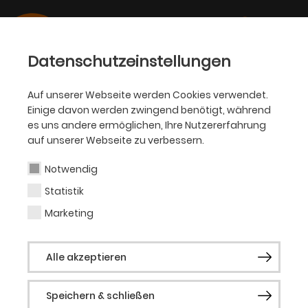
Datenschutzeinstellungen
Auf unserer Webseite werden Cookies verwendet.
Einige davon werden zwingend benötigt, während
SCHAUSPIEL
es uns andere ermöglichen, Ihre Nutzererfahrung
auf unserer Webseite zu verbessern.
Zoe
Notwendig
Statistik
Zoe ist eine afro-deutsche Performance-
Künstlerin im Bereich Musik, Tanz und
Marketing
Theater und Gründungsmitglied des
ersten deutschen
House of Melody
(heute
Alle akzeptieren
House of Saint Laurent
). Sie ist ebenso eine
wichtige Person bei der Etablierung der
Voguing- und Ballroom-Szene in
Speichern & schließen