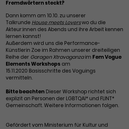
Werbekampagnen über
Fremdwörtern steckt?
verschiedene Websites hinweg.
Dann komm am 10.10. zu unserer
Talkrunde
House meets Lovers
wo du die
Akteur:innen des Abends und ihre Arbeit kennen
lernen kannst!
Außerdem wird uns die Performance-
Künstlerin Zoe im Rahmen unserer dreiteiligen
Reihe der
Garagen Xtravaganza
im
Fem Vogue
Elements Workshops
am
15.11.2020 Basisschritte des Voguings
vermitteln.
Bitte beachten
Dieser Workshop richtet sich
explizit an Personen der LGBTQAI* und FLINT*
Gemeinschaft. Weitere Informationen folgen.
Gefördert vom Ministerium für Kultur und