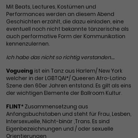
Mit Beats, Lectures, Kostümen und
Laufzeit
1 Tag
Performances werden an diesem Abend
Geschichten erzählt, die dazu einladen, eine
Name
Dieses Cookie wird von Google
_gcl_aw
eventuell noch nicht bekannte tänzerische als
Analytics installiert. Das Cookie
auch performative Form der Kommunikation
Anbieter
Google Ads
wird verwendet, um Informationen
kennenzulernen.
darüber zu speichern, wie
Laufzeit
3 Monate
Besucher*innen eine Website
Ich habe das nicht so richtig verstanden….
nutzen, und hilft bei der Erstellung
Dieses Cookie speichert
Zweck
eines Analyseberichts über die
Vogueing
ist ein Tanz aus Harlem/ New York
Informationen zu Werbeklicks und
Performance der Website. Die
Zweck
dient der Zuordnung von
welcher in der LGBTQAI*/ Queeren Afro-Latino
erhobenen Daten umfassen in
Conversions zu Google Ads-
anonymisierter Form die Anzahl
Szene den 60er Jahren entstand. Es gilt als eins
Kampagnen.
der Besuche, die Quelle, aus der sie
der wichtigen Elemente der Ballroom Kultur.
stammen, und die besuchten
Seiten.
FLINT*
Zusammensetzung aus
Anfangsbuchstaben und steht für Frau, Lesben,
Name
_gcl_dc
Intersexuelle, Nicht-binär ,Trans. Es sind
Eigenbezeichnungen und / oder sexuelle
Anbieter
Google / DoubleClick
Name
_gat_UA-63561367-1
Orientierungen