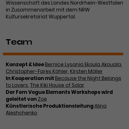
Wissenschaft des Landes Nordrhein-Westfalen
in Zusammenarbeit mit dem NRW
Kultursekretariat Wuppertal.
Team
Konzept & Idee
Bernice Lysania Ekoula Akouala
,
Christopher-Fares Köhler
,
Kirsten Möller
In Kooperation mit
Because the Night Belongs
to Lovers
,
The Kiki House of Solar
Der Fem Vogue Elements Workshops wird
geleitet von
Zoe
Künstlerische Produktionsleitung
Alina
Aleshchenko