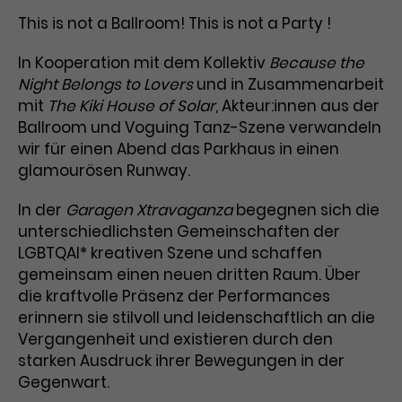
Benutzer*in wiedererkannt werden,
Marketing
This is not a Ballroom! This is not a Party !
und es wird Zugang zu
Laufzeit
2 Jahre
Diese Gruppe beinhaltet alle Scripte, die es uns
geschützten Bereichen gewährt.
ermöglichen die Leistung unserer
In Kooperation mit dem Kollektiv
Because the
Dieses Cookie wird von Google
Werbekampagnen zu analysieren und
Night Belongs to Lovers
und in Zusammenarbeit
Conversions zu messen. Außerdem helfen sie
Analytics installiert. Das Cookie
uns dabei Werbeanzeigen und Inhalte besser auf
mit
The Kiki House of Solar
, Akteur:innen aus der
wird verwendet, um
die Interessen unserer Nutzer abzustimmen.
Ballroom und Voguing Tanz-Szene verwandeln
Name
cookie_optin
Besucher*innen-, Sitzungs- und
wir für einen Abend das Parkhaus in einen
Cookie-Informationen
Name
Kampagnendaten zu berechnen
_gcl_au
glamourösen Runway.
Anbieter
TYPO3
Zweck
und die Nutzung der Website für
Anbieter
Google Ads
den Analysebericht der Website zu
Laufzeit
1 Monat
In der
Garagen Xtravaganza
begegnen sich die
verfolgen. Die Cookies speichern
Laufzeit
3 Monate
unterschiedlichsten Gemeinschaften der
Informationen anonym und weisen
Enthält die gewählten Tracking-
eine zufallsgenerierte Nummer zu,
LGBTQAI* kreativen Szene und schaffen
Zweck
Optin-Einstellungen.
Wird von Google verwendet, um
um Besuche zu erkennen.
gemeinsam einen neuen dritten Raum. Über
die Effizienz von Werbeanzeigen zu
die kraftvolle Präsenz der Performances
messen und Conversions zu
erinnern sie stilvoll und leidenschaftlich an die
Zweck
speichern. Dieses Cookie hilft dabei
Vergangenheit und existieren durch den
nachzuvollziehen, ob Nutzer über
Name
_gid
starken Ausdruck ihrer Bewegungen in der
Google-Anzeigen auf unsere
Gegenwart.
Website gelangt sind.
Anbieter
Google Analytics