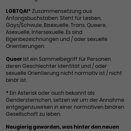
Laufzeit
3 Monate
Anbieter
Google Analytics
LGBTQAI*
Zusammensetzung aus
Anfangsbuchstaben. Steht für Lesben,
Dieses Cookie wird verwendet, um
Laufzeit
1 Minute
Gays/Schwule, Bisexuelle, Trans, Queere,
Nutzerinteraktionen mit
Asexuelle, Intersexuelle. Es sind
Zweck
Werbeanzeigen zu messen und
Das ist ein von Google Analytics
Eigenbezeichnungen und / oder sexuelle
Remarketing-Funktionen
gesetztes Cookie. Bestimmte
Orientierungen.
bereitzustellen.
Daten werden nur maximal einmal
pro Minute an Google Analytics
Zweck
Queer
Ist ein Sammelbegriff für Personen
gesendet. Solange es gesetzt ist,
deren Geschlechter Identität und / oder
werden bestimmte
sexuelle Orientierung nicht normativ ist / nicht
Datenübertragungen
Name
IDE
binär ist.
unterbunden.
Anbieter
Google / DoubleClick
*
Ein Asterisk oder auch bekannt als
Gendersternchen, setzen wir um der Annahme
Laufzeit
1 Jahr
entgegenzuwirken in einer normativen binären
Dieses Cookie dient der Anzeige
Gesellschaft zu leben.
personalisierter Werbung und
Zweck
misst die Wirksamkeit von
Neugierig geworden, was hinter den neuen