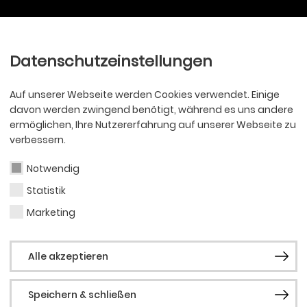
Ballett
Oper
nder
Philharmoniker
Scha
Datenschutzeinstellungen
Auf unserer Webseite werden Cookies verwendet. Einige
davon werden zwingend benötigt, während es uns andere
ermöglichen, Ihre Nutzererfahrung auf unserer Webseite zu
verbessern.
Notwendig
Statistik
Marketing
Alle akzeptieren
Speichern & schließen