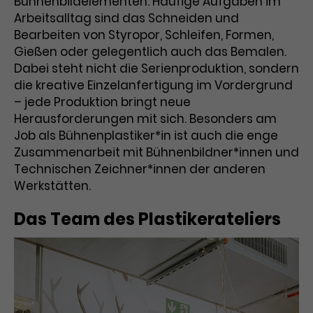
Bühnenbildelementen. Häufige Aufgaben im
Arbeitsalltag sind das Schneiden und
Laufzeit
1 Tag
Bearbeiten von Styropor, Schleifen, Formen,
Gießen oder gelegentlich auch das Bemalen.
Name
Dieses Cookie wird von Google
_gcl_aw
Dabei steht nicht die Serienproduktion, sondern
Analytics installiert. Das Cookie
die kreative Einzelanfertigung im Vordergrund
Anbieter
Google Ads
wird verwendet, um Informationen
darüber zu speichern, wie
– jede Produktion bringt neue
Laufzeit
3 Monate
Besucher*innen eine Website
Herausforderungen mit sich. Besonders am
nutzen, und hilft bei der Erstellung
Job als Bühnenplastiker*in ist auch die enge
Dieses Cookie speichert
Zweck
eines Analyseberichts über die
Zusammenarbeit mit Bühnenbildner*innen und
Informationen zu Werbeklicks und
Performance der Website. Die
Technischen Zeichner*innen der anderen
Zweck
dient der Zuordnung von
erhobenen Daten umfassen in
Werkstätten.
Conversions zu Google Ads-
anonymisierter Form die Anzahl
Kampagnen.
der Besuche, die Quelle, aus der sie
Das Team des Plastikerateliers
stammen, und die besuchten
Seiten.
Name
_gcl_dc
Anbieter
Google / DoubleClick
Name
_gat_UA-63561367-1