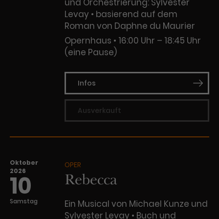
Werbekampagnen über
und Orchestrierung: Sylvester
verschiedene Websites hinweg.
Levay • basierend auf dem
Roman von Daphne du Maurier
Opernhaus
16:00 Uhr – 18:45 Uhr
(eine Pause)
Infos
Ausverkauft
Oktober
OPER
2026
Rebecca
10
Samstag
Ein Musical von Michael Kunze und
Sylvester Levay • Buch und