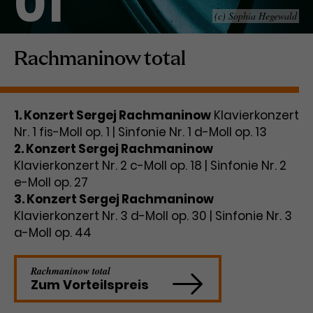
01
(c) Sophia Hegewald
Laufzeit
1 Tag
Name
Dieses Cookie wird von Google
_gcl_aw
Rachmaninow total
Analytics installiert. Das Cookie
Anbieter
Google Ads
wird verwendet, um Informationen
darüber zu speichern, wie
1. Konzert Sergej Rachmaninow
Laufzeit
3 Monate
Klavierkonzert
Besucher*innen eine Website
Nr. 1 fis-Moll op. 1 | Sinfonie Nr. 1 d-Moll op. 13
nutzen, und hilft bei der Erstellung
Dieses Cookie speichert
Zweck
eines Analyseberichts über die
2. Konzert Sergej Rachmaninow
Informationen zu Werbeklicks und
Performance der Website. Die
Klavierkonzert Nr. 2 c-Moll op. 18 | Sinfonie Nr. 2
Zweck
dient der Zuordnung von
erhobenen Daten umfassen in
e-Moll op. 27
Conversions zu Google Ads-
anonymisierter Form die Anzahl
3. Konzert Sergej Rachmaninow
Kampagnen.
der Besuche, die Quelle, aus der sie
Klavierkonzert Nr. 3 d-Moll op. 30 | Sinfonie Nr. 3
stammen, und die besuchten
a-Moll op. 44
Seiten.
Rachmaninow total
Name
_gcl_dc
Zum Vorteilspreis
Anbieter
Google / DoubleClick
Name
_gat_UA-63561367-1