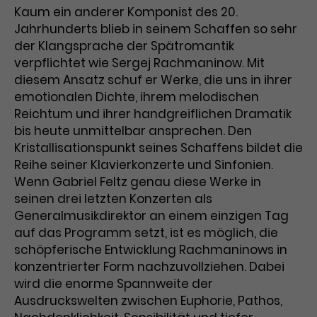
Kaum ein anderer Komponist des 20.
Laufzeit
3 Monate
Anbieter
Google Analytics
Jahrhunderts blieb in seinem Schaffen so sehr
der Klangsprache der Spätromantik
Dieses Cookie wird verwendet, um
Laufzeit
1 Minute
verpflichtet wie Sergej Rachmaninow. Mit
Nutzerinteraktionen mit
diesem Ansatz schuf er Werke, die uns in ihrer
Zweck
Werbeanzeigen zu messen und
Das ist ein von Google Analytics
emotionalen Dichte, ihrem melodischen
Remarketing-Funktionen
gesetztes Cookie. Bestimmte
Reichtum und ihrer handgreiflichen Dramatik
bereitzustellen.
Daten werden nur maximal einmal
bis heute unmittelbar ansprechen. Den
pro Minute an Google Analytics
Zweck
gesendet. Solange es gesetzt ist,
Kristallisationspunkt seines Schaffens bildet die
werden bestimmte
Reihe seiner Klavierkonzerte und Sinfonien.
Datenübertragungen
Wenn Gabriel Feltz genau diese Werke in
Name
IDE
unterbunden.
seinen drei letzten Konzerten als
Anbieter
Google / DoubleClick
Generalmusikdirektor an einem einzigen Tag
auf das Programm setzt, ist es möglich, die
Laufzeit
1 Jahr
schöpferische Entwicklung Rachmaninows in
konzentrierter Form nachzuvollziehen. Dabei
Dieses Cookie dient der Anzeige
wird die enorme Spannweite der
personalisierter Werbung und
Ausdruckswelten zwischen Euphorie, Pathos,
Zweck
misst die Wirksamkeit von