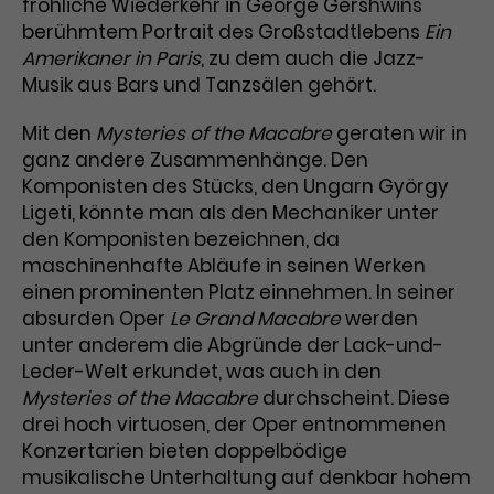
Werbekampagnen über
fröhliche Wiederkehr in George Gershwins
verschiedene Websites hinweg.
berühmtem Portrait des Großstadtlebens
Ein
Amerikaner in Paris
, zu dem auch die Jazz-
Musik aus Bars und Tanzsälen gehört.
Mit den
Mysteries of the Macabre
geraten wir in
ganz andere Zusammenhänge. Den
Komponisten des Stücks, den Ungarn György
Ligeti, könnte man als den Mechaniker unter
den Komponisten bezeichnen, da
maschinenhafte Abläufe in seinen Werken
einen prominenten Platz einnehmen. In seiner
absurden Oper
Le Grand Macabre
werden
unter anderem die Abgründe der Lack-und-
Leder-Welt erkundet, was auch in den
Mysteries of the Macabre
durchscheint. Diese
drei hoch virtuosen, der Oper entnommenen
Konzertarien bieten doppelbödige
musikalische Unterhaltung auf denkbar hohem