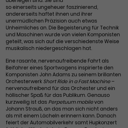
überlegen sind. Sie sind
so einerseits ungeheuer faszinierend,
Laufzeit
3 Monate
Anbieter
Google Analytics
andererseits haftet ihnen und ihrer
unermüdlichen Präzision auch etwas
Dieses Cookie wird verwendet, um
Laufzeit
1 Minute
Nutzerinteraktionen mit
Unheimliches an. Die Begeisterung für Technik
Zweck
Werbeanzeigen zu messen und
Das ist ein von Google Analytics
und Maschinen wurde von vielen Komponisten
Remarketing-Funktionen
gesetztes Cookie. Bestimmte
geteilt, was sich auf die verschiedenste Weise
bereitzustellen.
Daten werden nur maximal einmal
musikalisch niedergeschlagen hat.
pro Minute an Google Analytics
Zweck
gesendet. Solange es gesetzt ist,
Eine rasante, nervenaufreibende Fahrt als
werden bestimmte
Beifahrer eines Sportwagens inspirierte den
Datenübertragungen
Name
IDE
Komponisten John Adams zu seinem brillanten
unterbunden.
Orchesterwerk
Short Ride in a Fast Machine
–
Anbieter
Google / DoubleClick
nervenaufreibend für das Orchester und ein
höllischer Spaß für das Publikum. Genauso
Laufzeit
1 Jahr
kurzweilig ist das
Perpetuum mobile
von
Johann Strauß, an das man sich nicht anders
Dieses Cookie dient der Anzeige
als mit einem Lächeln erinnern kann. Danach
personalisierter Werbung und
feiert der Automobilverkehr samt Hupkonzert
Zweck
misst die Wirksamkeit von