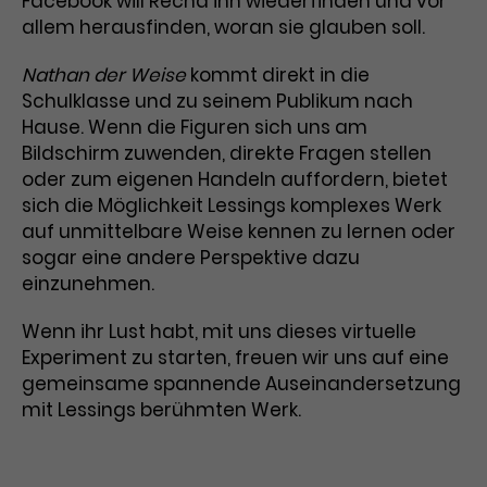
Facebook will Recha ihn wiederfinden und vor
allem herausfinden, woran sie glauben soll.
Laufzeit
3 Monate
Anbieter
Google Analytics
Nathan der Weise
kommt direkt in die
Dieses Cookie wird verwendet, um
Laufzeit
1 Minute
Schulklasse und zu seinem Publikum nach
Nutzerinteraktionen mit
Hause. Wenn die Figuren sich uns am
Zweck
Werbeanzeigen zu messen und
Das ist ein von Google Analytics
Remarketing-Funktionen
Bildschirm zuwenden, direkte Fragen stellen
gesetztes Cookie. Bestimmte
bereitzustellen.
Daten werden nur maximal einmal
oder zum eigenen Handeln auffordern, bietet
pro Minute an Google Analytics
sich die Möglichkeit Lessings komplexes Werk
Zweck
gesendet. Solange es gesetzt ist,
auf unmittelbare Weise kennen zu lernen oder
werden bestimmte
sogar eine andere Perspektive dazu
Datenübertragungen
Name
IDE
einzunehmen.
unterbunden.
Anbieter
Google / DoubleClick
Wenn ihr Lust habt, mit uns dieses virtuelle
Experiment zu starten, freuen wir uns auf eine
Laufzeit
1 Jahr
gemeinsame spannende Auseinandersetzung
mit Lessings berühmten Werk.
Dieses Cookie dient der Anzeige
personalisierter Werbung und
Zweck
misst die Wirksamkeit von