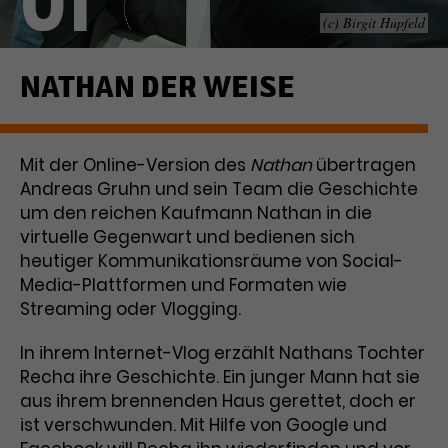
01
(c) Birgit Hupfeld
Laufzeit
1 Tag
Name
Dieses Cookie wird von Google
_gcl_aw
NATHAN DER WEISE
Analytics installiert. Das Cookie
Anbieter
Google Ads
wird verwendet, um Informationen
darüber zu speichern, wie
Mit der Online-Version des
Laufzeit
3 Monate
Nathan
übertragen
Besucher*innen eine Website
Andreas Gruhn und sein Team die Geschichte
nutzen, und hilft bei der Erstellung
Dieses Cookie speichert
Zweck
eines Analyseberichts über die
um den reichen Kaufmann Nathan in die
Informationen zu Werbeklicks und
Performance der Website. Die
virtuelle Gegenwart und bedienen sich
Zweck
dient der Zuordnung von
erhobenen Daten umfassen in
heutiger Kommunikationsräume von Social-
Conversions zu Google Ads-
anonymisierter Form die Anzahl
Media-Plattformen und Formaten wie
Kampagnen.
der Besuche, die Quelle, aus der sie
Streaming oder Vlogging.
stammen, und die besuchten
Seiten.
In ihrem Internet-Vlog erzählt Nathans Tochter
Recha ihre Geschichte. Ein junger Mann hat sie
Name
_gcl_dc
aus ihrem brennenden Haus gerettet, doch er
ist verschwunden. Mit Hilfe von Google und
Anbieter
Google / DoubleClick
Name
_gat_UA-63561367-1