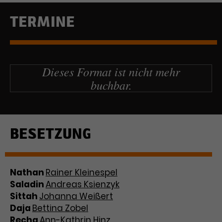
Werbekampagnen über
verschiedene Websites hinweg.
TERMINE
Dieses Format ist nicht mehr
buchbar.
BESETZUNG
Nathan
Rainer Kleinespel
Saladin
Andreas Ksienzyk
Sittah
Johanna Weißert
Daja
Bettina Zobel
Recha
Ann-Kathrin Hinz