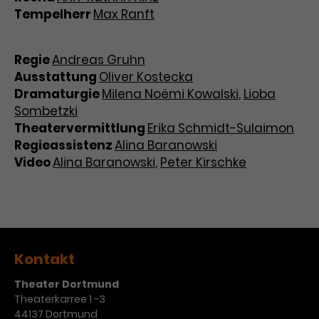
Tempelherr
Max Ranft
Regie
Andreas Gruhn
Ausstattung
Oliver Kostecka
Dramaturgie
Milena Noëmi Kowalski
,
Lioba
Sombetzki
Theatervermittlung
Erika Schmidt-Sulaimon
Regieassistenz
Alina Baranowski
Video
Alina Baranowski
,
Peter Kirschke
Kontakt
Theater Dortmund
Theaterkarree 1 -3
44137 Dortmund