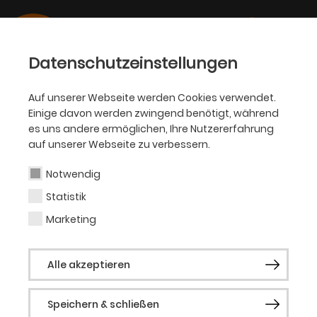
Datenschutzeinstellungen
Auf unserer Webseite werden Cookies verwendet.
Einige davon werden zwingend benötigt, während
KJT
es uns andere ermöglichen, Ihre Nutzererfahrung
auf unserer Webseite zu verbessern.
Bettina Zobel
Notwendig
Statistik
Schauspielerin (Gast)
Marketing
Mit fünf Jahren sah ich im Theater Am
Alle akzeptieren
Goetheplatz in Bremen
Klaus Klettermaus
und die Tiere im Hacke Backe Wald
, mein
Speichern & schließen
Vater ging mit mir dahin und da wusste