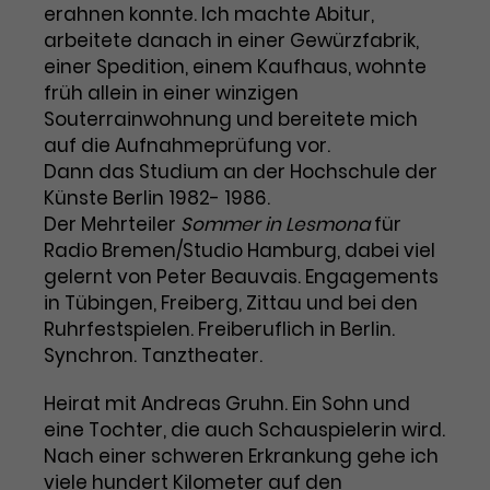
Benutzer*in wiedererkannt werden,
erahnen konnte. Ich machte Abitur,
Marketing
und es wird Zugang zu
arbeitete danach in einer Gewürzfabrik,
Laufzeit
2 Jahre
Diese Gruppe beinhaltet alle Scripte, die es uns
geschützten Bereichen gewährt.
einer Spedition, einem Kaufhaus, wohnte
ermöglichen die Leistung unserer
Dieses Cookie wird von Google
Werbekampagnen zu analysieren und
früh allein in einer winzigen
Conversions zu messen. Außerdem helfen sie
Analytics installiert. Das Cookie
Souterrainwohnung und bereitete mich
uns dabei Werbeanzeigen und Inhalte besser auf
wird verwendet, um
die Interessen unserer Nutzer abzustimmen.
auf die Aufnahmeprüfung vor.
Name
cookie_optin
Besucher*innen-, Sitzungs- und
Dann das Studium an der Hochschule der
Cookie-Informationen
Name
Kampagnendaten zu berechnen
_gcl_au
Künste Berlin 1982- 1986.
Anbieter
TYPO3
Zweck
und die Nutzung der Website für
Der Mehrteiler
Sommer in Lesmona
für
Anbieter
Google Ads
den Analysebericht der Website zu
Radio Bremen/Studio Hamburg, dabei viel
Laufzeit
1 Monat
verfolgen. Die Cookies speichern
gelernt von Peter Beauvais. Engagements
Laufzeit
3 Monate
Informationen anonym und weisen
Enthält die gewählten Tracking-
in Tübingen, Freiberg, Zittau und bei den
eine zufallsgenerierte Nummer zu,
Zweck
Optin-Einstellungen.
Wird von Google verwendet, um
Ruhrfestspielen. Freiberuflich in Berlin.
um Besuche zu erkennen.
die Effizienz von Werbeanzeigen zu
Synchron. Tanztheater.
messen und Conversions zu
Zweck
speichern. Dieses Cookie hilft dabei
Heirat mit Andreas Gruhn. Ein Sohn und
nachzuvollziehen, ob Nutzer über
eine Tochter, die auch Schauspielerin wird.
Name
_gid
Google-Anzeigen auf unsere
Nach einer schweren Erkrankung gehe ich
Website gelangt sind.
viele hundert Kilometer auf den
Anbieter
Google Analytics