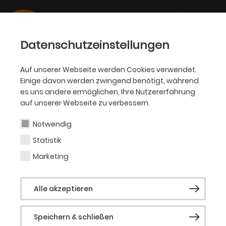
Datenschutzeinstellungen
Auf unserer Webseite werden Cookies verwendet.
Einige davon werden zwingend benötigt, während
SCHAUSPIEL
es uns andere ermöglichen, Ihre Nutzererfahrung
auf unserer Webseite zu verbessern.
Alina Baranowski
Notwendig
Statistik
Regieassistentin
Marketing
Alina Baranowski, geboren in
Alle akzeptieren
Recklinghausen, lebt seit 2017 in Dortmund.
Ihren Bachelor of Arts erwarb sie in
Speichern & schließen
Theater- und Medienwissenschaft an der