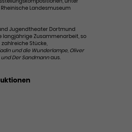
usstellungskompositionen, unter
s Rheinische Landesmuseum
 und Jugendtheater Dortmund
ne langjährige Zusammenarbeit, so
 zahlreiche Stücke,
ladin und die Wunderlampe
,
Oliver
se und Der Sandmann
aus.
duktionen
der Ameisen
etel – Das Märchen
rkt für alle