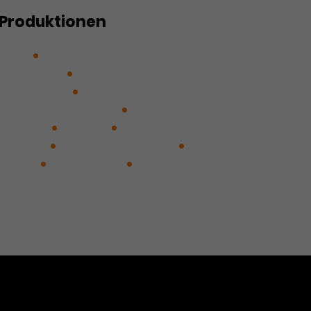
Produktionen
land
Die Abenteuer von Don
cho Panza
Die Schneekönigin
d das Biest
Dornröschen –
m Land der Träume
Draußen
, Ikarus
Maxim
Name:
Nathan
Nathan der Weise
rydike
THE FUTURE
Unterm