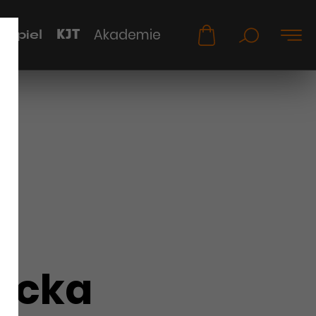
KJT
Akademie
uspiel
r
ecka