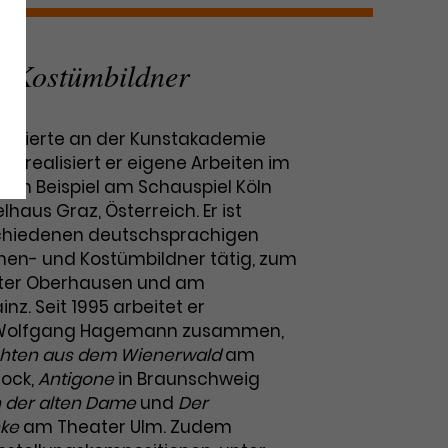
d Kostümbildner
studierte an der Kunstakademie
991 realisiert er eigene Arbeiten im
 zum Beispiel am Schauspiel Köln
haus Graz, Österreich. Er ist
chiedenen deutschsprachigen
nen- und Kostümbildner tätig, zum
ater Oberhausen und am
nz. Seit 1995 arbeitet er
 Wolfgang Hagemann zusammen,
hten aus dem Wienerwald
am
tock,
Antigone
in Braunschweig
 der alten Dame
und
Der
nke
am Theater Ulm. Zudem