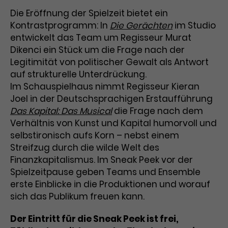
Benutzer*in wiedererkannt werden,
Marketing
Die Eröffnung der Spielzeit bietet ein
und es wird Zugang zu
Laufzeit
2 Jahre
Kontrastprogramm: In
Die Gerächten
im Studio
Diese Gruppe beinhaltet alle Scripte, die es uns
geschützten Bereichen gewährt.
ermöglichen die Leistung unserer
entwickelt das Team um Regisseur Murat
Dieses Cookie wird von Google
Werbekampagnen zu analysieren und
Dikenci ein Stück um die Frage nach der
Conversions zu messen. Außerdem helfen sie
Analytics installiert. Das Cookie
uns dabei Werbeanzeigen und Inhalte besser auf
Legitimität von politischer Gewalt als Antwort
wird verwendet, um
die Interessen unserer Nutzer abzustimmen.
auf strukturelle Unterdrückung.
Name
cookie_optin
Besucher*innen-, Sitzungs- und
Im Schauspielhaus nimmt Regisseur Kieran
Cookie-Informationen
Name
Kampagnendaten zu berechnen
_gcl_au
Anbieter
TYPO3
Zweck
und die Nutzung der Website für
Joel in der Deutschsprachigen Erstaufführung
Anbieter
Google Ads
den Analysebericht der Website zu
Das Kapital: Das Musical
die Frage nach dem
Laufzeit
1 Monat
verfolgen. Die Cookies speichern
Verhältnis von Kunst und Kapital humorvoll und
Laufzeit
3 Monate
Informationen anonym und weisen
selbstironisch aufs Korn – nebst einem
Enthält die gewählten Tracking-
eine zufallsgenerierte Nummer zu,
Zweck
Streifzug durch die wilde Welt des
Optin-Einstellungen.
Wird von Google verwendet, um
um Besuche zu erkennen.
Finanzkapitalismus. Im Sneak Peek vor der
die Effizienz von Werbeanzeigen zu
Spielzeitpause geben Teams und Ensemble
messen und Conversions zu
erste Einblicke in die Produktionen und worauf
Zweck
speichern. Dieses Cookie hilft dabei
sich das Publikum freuen kann.
nachzuvollziehen, ob Nutzer über
Name
_gid
Google-Anzeigen auf unsere
Der Eintritt für die Sneak Peek ist frei,
Website gelangt sind.
Anbieter
Google Analytics