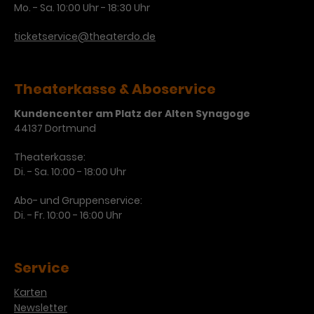
Mo. - Sa. 10:00 Uhr - 18:30 Uhr
Laufzeit
3 Monate
Anbieter
Google Analytics
ticketservice@theaterdo.de
Dieses Cookie wird verwendet, um
Laufzeit
1 Minute
Nutzerinteraktionen mit
Zweck
Werbeanzeigen zu messen und
Das ist ein von Google Analytics
Theaterkasse & Aboservice
Remarketing-Funktionen
gesetztes Cookie. Bestimmte
bereitzustellen.
Kundencenter am Platz der Alten Synagoge
Daten werden nur maximal einmal
44137 Dortmund
pro Minute an Google Analytics
Zweck
gesendet. Solange es gesetzt ist,
Theaterkasse:
werden bestimmte
Di. - Sa. 10:00 - 18:00 Uhr
Datenübertragungen
Name
IDE
unterbunden.
Abo- und Gruppenservice:
Anbieter
Google / DoubleClick
Di. - Fr. 10:00 - 16:00 Uhr
Laufzeit
1 Jahr
Service
Dieses Cookie dient der Anzeige
personalisierter Werbung und
Karten
Zweck
misst die Wirksamkeit von
Newsletter