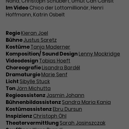
Nana, Christoph Schubert, Umut Can Cansit
Im Video
Chico der Lottomillionär, Henri
Hoffmann, Katrin Osbelt
Regie
Kieran Joel
Bühne
Justus Saretz
Kostüme
Tanja Maderner
Komposition/ Sound Design
Lenny Mockridge
Videodesign
Tobias Hoeft
Choreografie
Lisandra Bardél
Dramaturgie
Marie Senf
Licht
Sibylle Stuck
Ton
Jörn Michutta
Regieassistenz
Jasmin Johann
Bühnenbildassistenz
Sandra Maria Kania
Kostümassistenz
Ebru Dursun
Inspizienz
Christoph Öhl
Theatervermittlung
Sarah Jasinszczak