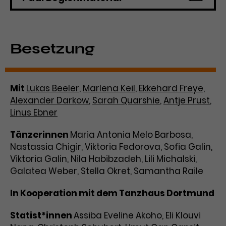
Besetzung
Mit
Lukas Beeler
,
Marlena Keil
,
Ekkehard Freye
,
Alexander Darkow
,
Sarah Quarshie
,
Antje Prust
,
Linus Ebner
Tänzerinnen
Maria Antonia Melo Barbosa,
Nastassia Chigir, Viktoria Fedorova, Sofia Galin,
Viktoria Galin, Nila Habibzadeh, Lili Michalski,
Galatea Weber, Stella Okret, Samantha Raile
In Kooperation mit dem Tanzhaus Dortmund
Statist*innen
Assiba Eveline Akoho, Eli Klouvi