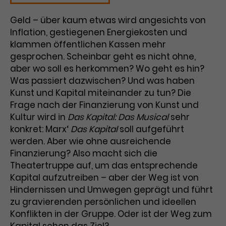
Laufzeit
3 Monate
Anbieter
Google Analytics
Geld – über kaum etwas wird angesichts von
Inflation, gestiegenen Energiekosten und
Dieses Cookie wird verwendet, um
Laufzeit
1 Minute
klammen öffentlichen Kassen mehr
Nutzerinteraktionen mit
gesprochen. Scheinbar geht es nicht ohne,
Zweck
Werbeanzeigen zu messen und
Das ist ein von Google Analytics
aber wo soll es herkommen? Wo geht es hin?
Remarketing-Funktionen
gesetztes Cookie. Bestimmte
Was passiert dazwischen? Und was haben
bereitzustellen.
Daten werden nur maximal einmal
Kunst und Kapital miteinander zu tun? Die
pro Minute an Google Analytics
Zweck
Frage nach der Finanzierung von Kunst und
gesendet. Solange es gesetzt ist,
werden bestimmte
Kultur wird in
Das Kapital: Das Musical
sehr
Datenübertragungen
konkret: Marx‘
Das Kapital
soll aufgeführt
Name
IDE
unterbunden.
werden. Aber wie ohne ausreichende
Anbieter
Google / DoubleClick
Finanzierung? Also macht sich die
Theatertruppe auf, um das entsprechende
Laufzeit
1 Jahr
Kapital aufzutreiben – aber der Weg ist von
Hindernissen und Umwegen geprägt und führt
Dieses Cookie dient der Anzeige
zu gravierenden persönlichen und ideellen
personalisierter Werbung und
Konflikten in der Gruppe. Oder ist der Weg zum
Zweck
misst die Wirksamkeit von