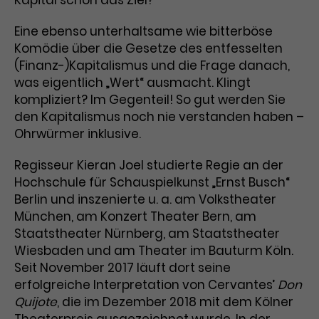
Kapital schon das Ziel?
Werbekampagnen über
verschiedene Websites hinweg.
Eine ebenso unterhaltsame wie bitterböse
Komödie über die Gesetze des entfesselten
(Finanz-)Kapitalismus und die Frage danach,
was eigentlich „Wert“ ausmacht. Klingt
kompliziert? Im Gegenteil! So gut werden Sie
den Kapitalismus noch nie verstanden haben –
Ohrwürmer inklusive.
Regisseur Kieran Joel studierte Regie an der
Hochschule für Schauspielkunst „Ernst Busch“
Berlin und inszenierte u. a. am Volkstheater
München, am Konzert Theater Bern, am
Staatstheater Nürnberg, am Staatstheater
Wiesbaden und am Theater im Bauturm Köln.
Seit November 2017 läuft dort seine
erfolgreiche Interpretation von Cervantes’
Don
Quijote
, die im Dezember 2018 mit dem Kölner