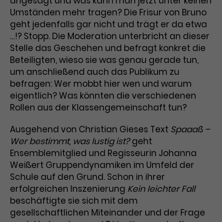
angesagt und was kann man jetzt unter keinen
Umständen mehr tragen? Die Frisur von Bruno
Laufzeit
3 Monate
Anbieter
Google Analytics
geht jedenfalls gar nicht und trägt er da etwa
…!? Stopp. Die Moderation unterbricht an dieser
Dieses Cookie wird verwendet, um
Laufzeit
1 Minute
Nutzerinteraktionen mit
Stelle das Geschehen und befragt konkret die
Zweck
Werbeanzeigen zu messen und
Das ist ein von Google Analytics
Beteiligten, wieso sie was genau gerade tun,
Remarketing-Funktionen
gesetztes Cookie. Bestimmte
um anschließend auch das Publikum zu
bereitzustellen.
Daten werden nur maximal einmal
befragen: Wer mobbt hier wen und warum
pro Minute an Google Analytics
eigentlich? Was könnten die verschiedenen
Zweck
gesendet. Solange es gesetzt ist,
Rollen aus der Klassengemeinschaft tun?
werden bestimmte
Datenübertragungen
Name
IDE
Ausgehend von Christian Gieses Text
Spaaaß –
unterbunden.
Wer bestimmt, was lustig ist?
geht
Anbieter
Google / DoubleClick
Ensemblemitglied und Regisseurin Johanna
Weißert Gruppendynamiken im Umfeld der
Laufzeit
1 Jahr
Schule auf den Grund. Schon in ihrer
erfolgreichen Inszenierung
Kein leichter Fall
Dieses Cookie dient der Anzeige
beschäftigte sie sich mit dem
personalisierter Werbung und
gesellschaftlichen Miteinander und der Frage
Zweck
misst die Wirksamkeit von