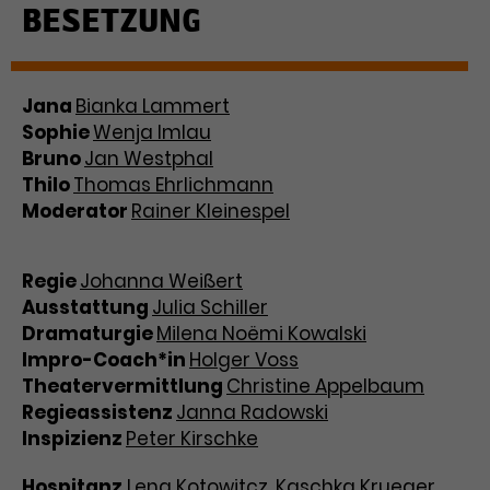
BESETZUNG
Jana
Bianka Lammert
Sophie
Wenja Imlau
Bruno
Jan Westphal
Thilo
Thomas Ehrlichmann
Moderator
Rainer Kleinespel
Regie
Johanna Weißert
Ausstattung
Julia Schiller
Dramaturgie
Milena Noëmi Kowalski
Impro-Coach*in
Holger Voss
Theatervermittlung
Christine Appelbaum
Regieassistenz
Janna Radowski
Inspizienz
Peter Kirschke
Hospitanz
Lena Kotowitcz, Kaschka Krueger