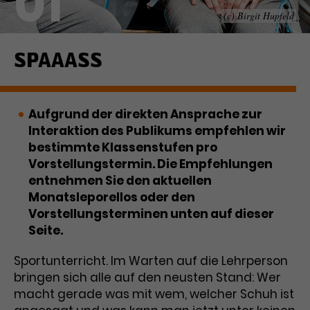
01
(c) Birgit Hupfeld
Laufzeit
1 Tag
Name
Dieses Cookie wird von Google
_gcl_aw
SPAAASS
Analytics installiert. Das Cookie
Anbieter
Google Ads
wird verwendet, um Informationen
darüber zu speichern, wie
Aufgrund der direkten Ansprache zur
Laufzeit
3 Monate
Besucher*innen eine Website
Interaktion des Publikums empfehlen wir
nutzen, und hilft bei der Erstellung
Dieses Cookie speichert
Zweck
eines Analyseberichts über die
bestimmte Klassenstufen pro
Informationen zu Werbeklicks und
Performance der Website. Die
Vorstellungstermin. Die Empfehlungen
Zweck
dient der Zuordnung von
erhobenen Daten umfassen in
entnehmen Sie den aktuellen
Conversions zu Google Ads-
anonymisierter Form die Anzahl
Monatsleporellos oder den
Kampagnen.
der Besuche, die Quelle, aus der sie
Vorstellungsterminen unten auf dieser
stammen, und die besuchten
Seite.
Seiten.
Sportunterricht. Im Warten auf die Lehrperson
Name
_gcl_dc
bringen sich alle auf den neusten Stand: Wer
macht gerade was mit wem, welcher Schuh ist
Anbieter
Google / DoubleClick
Name
_gat_UA-63561367-1