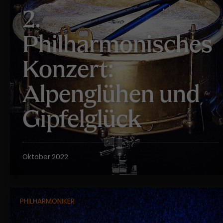
2.
Philharmonisches
Konzert:
Alpenglühen und
Gipfelglück
Oktober 2022
PHILHARMONIKER