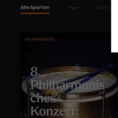
Alle Sparten
Ballett
Oper
PHILHARMONIKER
8.
Philharmonis
ches
Konzert: