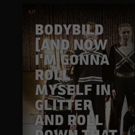
KJT
BODYBILD
[AND NOW
I'M GONNA
ROLL
MYSELF IN
GLITTER
AND ROLL
DOWN THAT