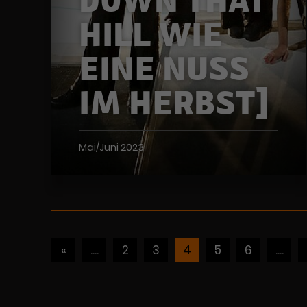
HILL WIE
EINE NUSS
IM HERBST]
Mai/Juni 2023
«
....
2
3
4
5
6
....