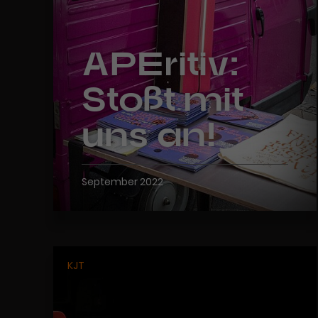
APEritiv:
Stoßt mit
uns an!
September 2022
KJT