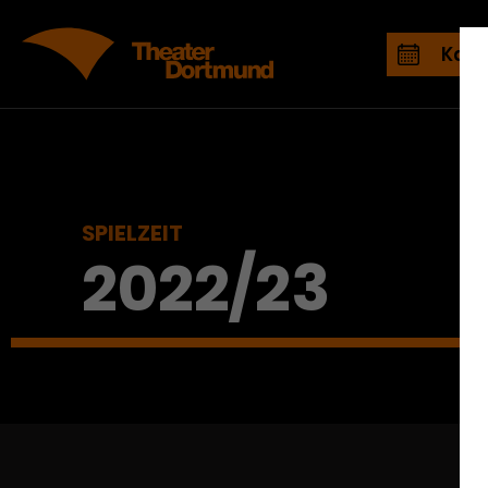
Kale
SPIELZEIT
2022/23