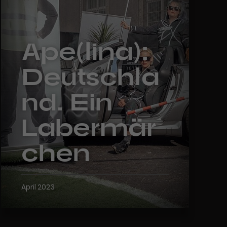
Ape(lina):
Deutschla
nd. Ein
Labermär
chen
April 2023