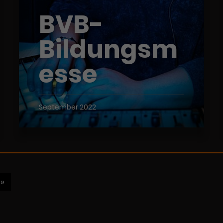
BVB-
Bildungsm
esse
September 2022
»