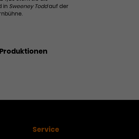
d in
Sweeney Todd
auf der
rnbühne.
Produktionen
eeney Todd
Service