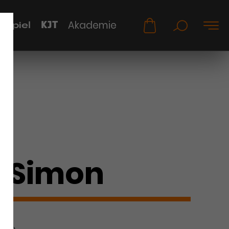
KJT
Akademie
uspiel
a Simon