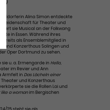
al)
sseldorferin Alina Simon entdeckte
re Leidenschaft für Theater und
tudiert sie Musical an der Folkwang
ünste in Essen. Während ihres
bereits als Ensemblemitglied in
r und Konzerthaus Solingen und
der Oper Dortmund zu sehen.
 sie u. a. Ermengarde in
Hello,
ater im Revier und Ann
 Armfelt in
Das Lächeln einer
 Theater und Konzerthaus
verkörperte sie die Rollen Lai und
k like a woman
im Bergischen
024/25 steht sie als