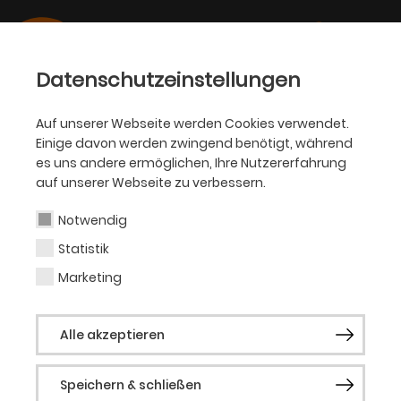
Datenschutzeinstellungen
Auf unserer Webseite werden Cookies verwendet.
Einige davon werden zwingend benötigt, während
SCHAUSPIEL
es uns andere ermöglichen, Ihre Nutzererfahrung
auf unserer Webseite zu verbessern.
Beatrice Masala
Notwendig
Statistik
Schauspiel
Marketing
Beatrice Masala ist Schauspielerin,
Alle akzeptieren
Tänzerin, Sängerin, Theater- und
Tanzpädagogin sowie Model. Nach ihrem
Speichern & schließen
Sportstudium an der Freien Universität