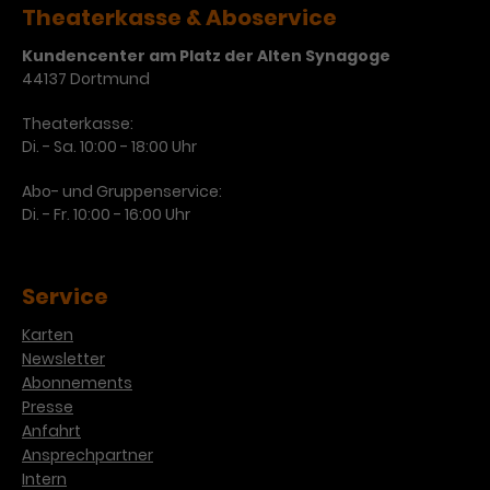
Theaterkasse & Aboservice
Laufzeit
3 Monate
Anbieter
Google Analytics
Kundencenter am Platz der Alten Synagoge
Dieses Cookie wird verwendet, um
44137 Dortmund
Laufzeit
1 Minute
Nutzerinteraktionen mit
Theaterkasse:
Zweck
Werbeanzeigen zu messen und
Das ist ein von Google Analytics
Di. - Sa. 10:00 - 18:00 Uhr
Remarketing-Funktionen
gesetztes Cookie. Bestimmte
bereitzustellen.
Daten werden nur maximal einmal
Abo- und Gruppenservice:
pro Minute an Google Analytics
Zweck
Di. - Fr. 10:00 - 16:00 Uhr
gesendet. Solange es gesetzt ist,
werden bestimmte
Datenübertragungen
Name
IDE
Service
unterbunden.
Anbieter
Google / DoubleClick
Karten
Newsletter
Laufzeit
1 Jahr
Abonnements
Presse
Dieses Cookie dient der Anzeige
Anfahrt
personalisierter Werbung und
Ansprechpartner
Zweck
misst die Wirksamkeit von
Intern