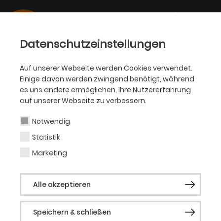
Datenschutzeinstellungen
Auf unserer Webseite werden Cookies verwendet.
Einige davon werden zwingend benötigt, während
SCHAUSPIEL
es uns andere ermöglichen, Ihre Nutzererfahrung
auf unserer Webseite zu verbessern.
Bernice Lysania Ekoula
Akouala
Notwendig
Statistik
Marketing
Bernice Lysania Ekoula Akouala (sie/ihr),
geboren 1989 in Brazzaville, ist eine
multidisziplinäre Künstlerin, studierte
Alle akzeptieren
Sozialpädagogin und Community
Organisatorin aus Essen. Ihr
Speichern & schließen
facettenreiches Wesen und Schaffen lässt