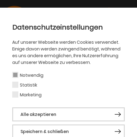
Datenschutzeinstellungen
Auf unserer Webseite werden Cookies verwendet.
Einige davon werden zwingend benötigt, während
BALLETT
es uns andere ermöglichen, Ihre Nutzererfahrung
auf unserer Webseite zu verbessern.
Bojana Nenadović
Notwendig
Statistik
Ballettmeisterin
Marketing
Bojana Nenadović absolvierte ihre
Alle akzeptieren
Ausbildung an der Ballettakademie Köln
sowie der Hochschule für Musik in
Speichern & schließen
München. Ihren M.A. in Slawistik erhielt sie